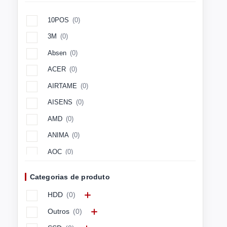
10POS
(0)
3M
(0)
Absen
(0)
ACER
(0)
AIRTAME
(0)
AISENS
(0)
AMD
(0)
ANIMA
(0)
AOC
(0)
Aopen
(0)
Categorias de produto
APC
(0)
HDD
(0)
APPLE
(0)
Outros
(0)
ARCTIC
(0)