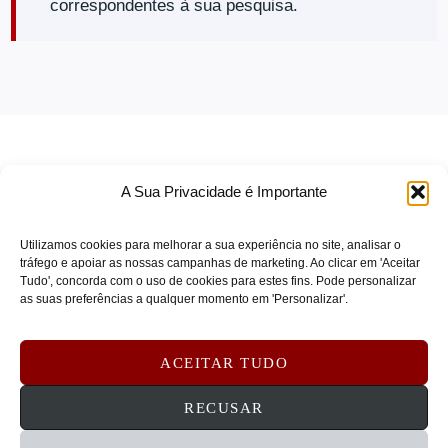
correspondentes à sua pesquisa.
Mounting Solutions
(0)
CISCO
(0)
Outros Acessórios
(0)
CISCO COLLABORATION
(0)
Papelaria
(0)
CISCO ENT NET
(0)
Periféricos
(0)
CISCO IOT
(0)
Periféricos & Acessórios
(0)
CISCO MERAKI VIRT
(0)
POS e Automação Comercial
(0)
CISCO REFRESH
(0)
A Sua Privacidade é Importante
Redes
(0)
CISCO SECURITY
(0)
Utilizamos cookies para melhorar a sua experiência no site, analisar o
CISCO SMALL BUSINESS
(0)
Redes & Segurança
(0)
tráfego e apoiar as nossas campanhas de marketing. Ao clicar em 'Aceitar
COMPULOCKS
(0)
Serviços & Software
(0)
Tudo', concorda com o uso de cookies para estes fins. Pode personalizar
TERMOS DE SERVIÇO
as suas preferências a qualquer momento em 'Personalizar'.
Crestron
(0)
Serviços e Suporte de Redes
(0)
POLÍTICA DE PRIVACIDADE
Crosscall
(0)
Serviços e Suporte para Impressoras
(0)
POLÍTICA DE COOKIES
ACEITAR TUDO
CRUCIAL
(0)
Software de Rede
(0)
DEVOLUÇÕES E REEMBOLSOS
CONTATOS
RECUSAR
CYBERPOWER
(0)
Software e Serviços
(0)
D-LINK
(0)
Tablets e Mobilidade
(0)