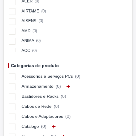
ACER
(0)
AIRTAME
(0)
AISENS
(0)
AMD
(0)
ANIMA
(0)
AOC
(0)
Aopen
(0)
Categorias de produto
APC
(0)
Acessórios e Serviços PCs
(0)
APPLE
(0)
Armazenamento
(0)
ARCTIC
(0)
Bastidores e Racks
(0)
ASUS
(0)
Cabos de Rede
(0)
ASUSTEK
(0)
Cabos e Adaptadores
(0)
Avocor
(0)
Catálogo
(0)
AXIS
(0)