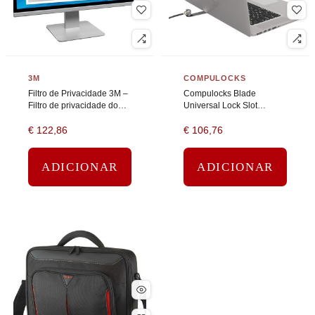
3M
COMPULOCKS
Filtro de Privacidade 3M –
Compulocks Blade
Filtro de privacidade do
Universal Lock Slot
display – 21.5″ – preto
Adapter with Keyed Cable
€
122,86
€
106,76
Lock – Kit de segurança
de sistema – prata
ADICIONAR
ADICIONAR