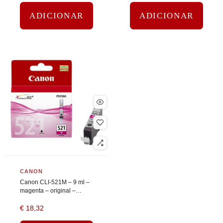
ADICIONAR
ADICIONAR
CANON
Canon CLI-521M – 9 ml –
magenta – original –
tanque de tinta
€
18,32