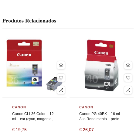
Produtos Relacionados
CANON
CANON
Canon CLI-36 Color – 12
Canon PG-40BK – 16 ml –
ml – cor (cyan, magenta,
Alto Rendimento – preto
amarelo, preto) – original –
pigmentado – original –
€
19,75
€
26,07
tinteiro
tinteiro