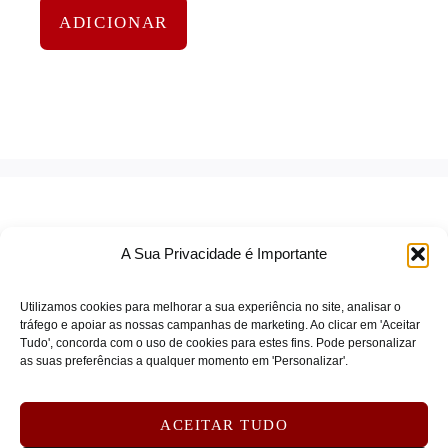
ADICIONAR
A Sua Privacidade é Importante
Utilizamos cookies para melhorar a sua experiência no site, analisar o
tráfego e apoiar as nossas campanhas de marketing. Ao clicar em 'Aceitar
Tudo', concorda com o uso de cookies para estes fins. Pode personalizar
TERMOS DE SERVIÇO
as suas preferências a qualquer momento em 'Personalizar'.
POLÍTICA DE PRIVACIDADE
POLÍTICA DE COOKIES
ACEITAR TUDO
DEVOLUÇÕES E REEMBOLSOS
CONTATOS