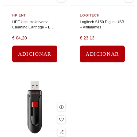
HP ENT
LOGITECH
HPE Ultrium Universal
Logitech S150 Digital USB
Cleaning Cartridge – LTO
– Altifalantes
Ultrium – laranja –
€
64,20
€
23,13
cartucho de limpeza
ADICIONAR
ADICIONAR