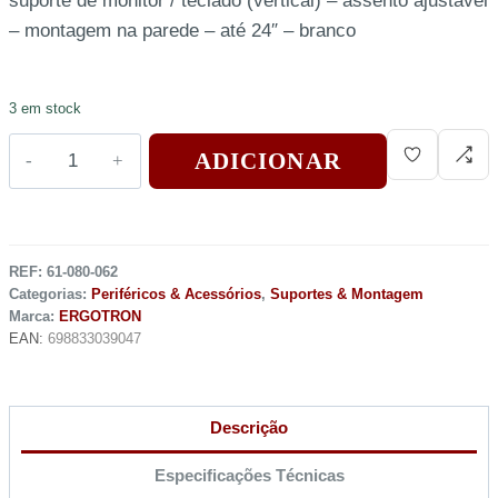
suporte de monitor / teclado (vertical) – assento ajustável
– montagem na parede – até 24″ – branco
3 em stock
ADICIONAR
REF:
61-080-062
Categorias:
Periféricos & Acessórios
,
Suportes & Montagem
Marca:
ERGOTRON
EAN:
698833039047
Descrição
Especificações Técnicas