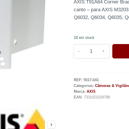
AXIS T91A64 Corner Brac
canto – para AXIS M3203
Q6032, Q6034, Q6035, Q
18 em stock
REF:
5017-641
Categorias:
Câmeras & Vigilân
Marca:
AXIS
EAN:
7331021029798