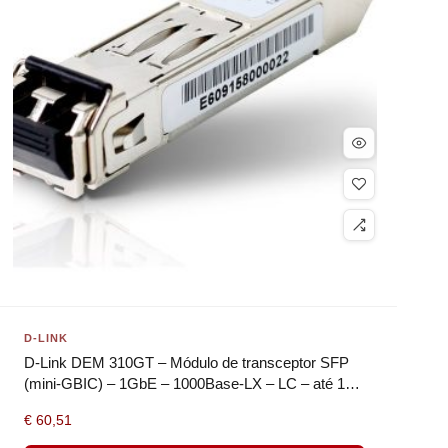
D-LINK
D-Link DEM 310GT – Módulo de transceptor SFP
(mini-GBIC) – 1GbE – 1000Base-LX – LC – até 10
km – 1310 nm
€
60,51