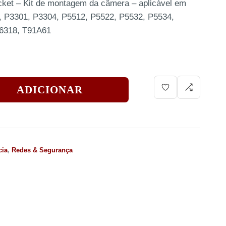
ket – Kit de montagem da câmera – aplicável em
, P3301, P3304, P5512, P5522, P5532, P5534,
6318, T91A61
ADICIONAR
cia
,
Redes & Segurança