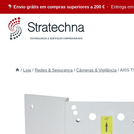
Envio grátis em compras superiores a 200 € ·
Entrega em
/
Loja
/
Redes & Segurança
/
Câmeras & Vigilância
/
AXIS T