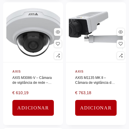
NORTONLL
(0)
NUTANIX
(0)
NUTANIX SUPERMICRO
(0)
Nvidia
(0)
ONECONNECT
(0)
ONECONNECT SERVICES
(0)
OPPO
(0)
AXIS
AXIS
OPTOMA
(0)
AXIS M3086-V – Câmara
AXIS M1135 MK II –
de vigilância de rede –
Câmara de vigilância de
Optoma_Ifp
(0)
cúpula – resistente a
rede – caixa – a cores
€
610,19
€
763,18
vandalismo
(Dia&Noite) – 2 MP –
ORAL-B
(0)
1920 x 1080 – 1080p –
OTTERBOX
(0)
montagem…
ADICIONAR
ADICIONAR
Palo Alto
(0)
PANASONIC
(0)