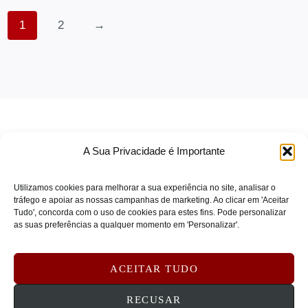
SEAGATE
(0)
1
2
→
Segway
(0)
SENNHEISER
(0)
SKG
(0)
SOLIDIGM
(0)
SONICWALL
(0)
SONY
(0)
A Sua Privacidade é Importante
SOPHOS
(0)
SPARKLE
(0)
Utilizamos cookies para melhorar a sua experiência no site, analisar o
tráfego e apoiar as nossas campanhas de marketing. Ao clicar em 'Aceitar
SPOT BUY
(0)
Tudo', concorda com o uso de cookies para estes fins. Pode personalizar
TERMOS DE SERVIÇO
as suas preferências a qualquer momento em 'Personalizar'.
STARTECH
(0)
POLÍTICA DE PRIVACIDADE
STEELCASE
(0)
POLÍTICA DE COOKIES
ACEITAR TUDO
SUBBLIM
(0)
DEVOLUÇÕES E REEMBOLSOS
CONTATOS
Symantec
(0)
RECUSAR