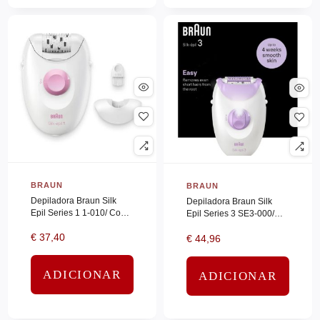
LOGITECH
(0)
MARS GAMING
(0)
MCAFEE
(0)
MICROSOFT
(0)
MONRAY
(0)
Motorola
(0)
MOULINEX
(0)
NANO CABLE
(0)
BRAUN
BRAUN
Depiladora Braun Silk
Depiladora Braun Silk
NEAT
(0)
Epil Series 1 1-010/ Con
Epil Series 3 SE3-000/
Cable
Neat Hardware
(0)
Con Cable
€
37,40
€
44,96
NEC
(0)
NETGEAR
(0)
ADICIONAR
ADICIONAR
NGS
(0)
NINTENDO
(0)