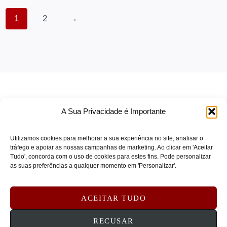
SEAGATE
(0)
1
2
→
Segway
(0)
SENNHEISER
(0)
SKG
(0)
SOLIDIGM
(0)
SONICWALL
(0)
SONY
(0)
A Sua Privacidade é Importante
SOPHOS
(0)
SPARKLE
(0)
Utilizamos cookies para melhorar a sua experiência no site, analisar o
tráfego e apoiar as nossas campanhas de marketing. Ao clicar em 'Aceitar
SPOT BUY
(0)
Tudo', concorda com o uso de cookies para estes fins. Pode personalizar
TERMOS DE SERVIÇO
as suas preferências a qualquer momento em 'Personalizar'.
STARTECH
(0)
POLÍTICA DE PRIVACIDADE
STEELCASE
(0)
POLÍTICA DE COOKIES
ACEITAR TUDO
SUBBLIM
(0)
DEVOLUÇÕES E REEMBOLSOS
CONTATOS
Symantec
(0)
RECUSAR