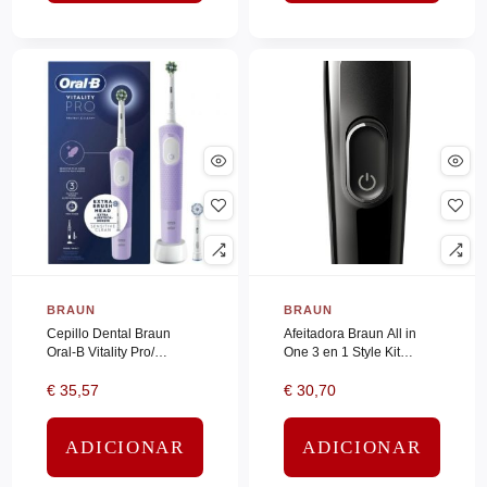
HP INC
(0)
Hp Poly
(0)
HPE ARUBA
(0)
Hpe Resold
(0)
HPE SERVERS
(0)
HPE STORAGE
(0)
HUDDLY
(0)
Hyper
(0)
IIYAMA
(0)
BRAUN
BRAUN
IIYAMA_LFD
(0)
Cepillo Dental Braun
Afeitadora Braun All in
Oral-B Vitality Pro/
One 3 en 1 Style Kit
INTEGRAL
(0)
Purpura
Series 3/ con batería/ 2
€
35,57
€
30,70
Accesorios
Integral Memory
(0)
INTEL
(0)
ADICIONAR
ADICIONAR
JABRA
(0)