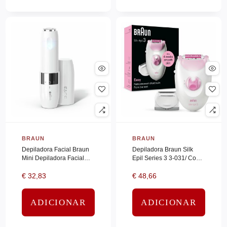
JBL
(0)
JVC
(0)
KENSINGTON
(0)
KINGSTON
(0)
Kioxia
(0)
KIT
(0)
KRUPS
(0)
KYOCERA
(0)
BRAUN
BRAUN
LACIE
(0)
Depiladora Facial Braun
Depiladora Braun Silk
LEGRAND
(0)
Mini Depiladora Facial
Epil Series 3 3-031/ Con
FS1000/ con Batería
Cable/ 3 Accesorios
LENOVO
(0)
€
32,83
€
48,66
LEXMARK
(0)
ADICIONAR
ADICIONAR
LG
(0)
LG ELECTRO
(0)