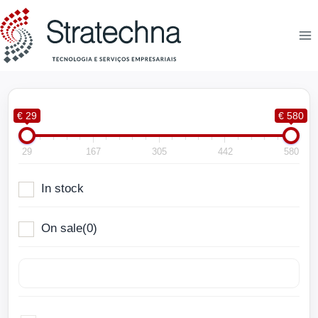
€ 29
€ 580
29
167
305
442
580
In stock
On sale
(0)