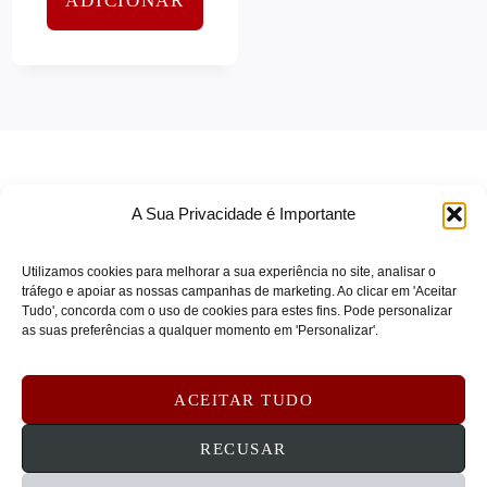
ADICIONAR
CRUCIAL
(0)
Software de Rede
(0)
CYBERPOWER
(0)
Software e Serviços
(0)
D-LINK
(0)
Tablets e Mobilidade
(0)
DAEWOO
(0)
Teclados e Ratos
(0)
DBRAMANTE
(0)
Telefonia
(0)
DBRAMANTE1928
(0)
Uncategorized
(0)
A Sua Privacidade é Importante
DELL
(0)
Utilizamos cookies para melhorar a sua experiência no site, analisar o
DELONGHI
(0)
tráfego e apoiar as nossas campanhas de marketing. Ao clicar em 'Aceitar
Tudo', concorda com o uso de cookies para estes fins. Pode personalizar
DLINK
(0)
TERMOS DE SERVIÇO
as suas preferências a qualquer momento em 'Personalizar'.
DURACELL
(0)
POLÍTICA DE PRIVACIDADE
DVP
(0)
POLÍTICA DE COOKIES
ACEITAR TUDO
DYMO
(0)
DEVOLUÇÕES E REEMBOLSOS
CONTATOS
RECUSAR
EATON
(0)