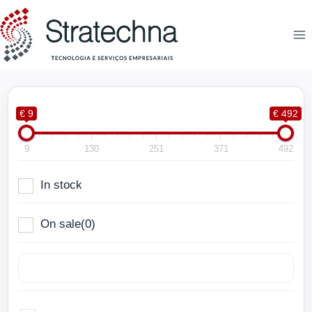
€ 9
€ 492
9
130
251
371
492
In stock
On sale
(0)