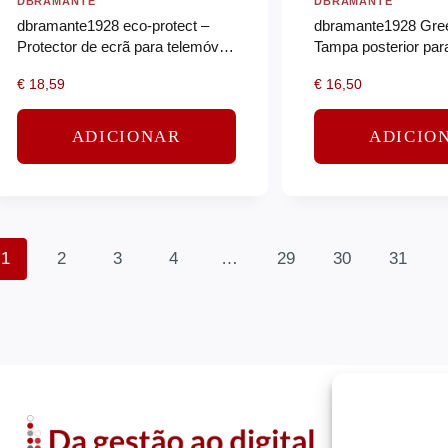
DBRAMANTE
DBRAMANTE
dbramante1928 eco-protect –
dbramante1928 Gree
Protector de ecrã para telemóvel
Tampa posterior par
– vidro – claro
compatibilidade Mag
€
18,59
€
16,50
plástico reciclado – 
ADICIONAR
ADICIO
1
2
3
4
…
29
30
31