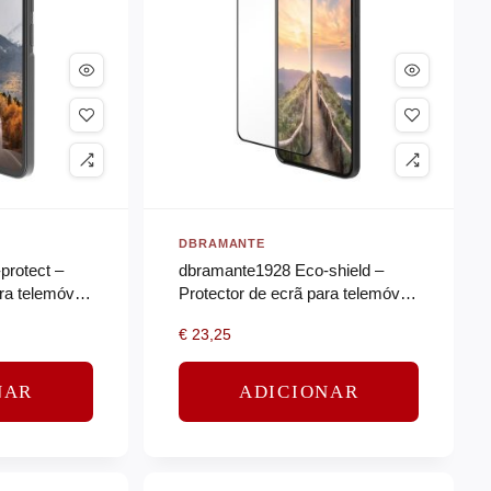
DBRAMANTE
protect –
dbramante1928 Eco-shield –
ra telemóvel
Protector de ecrã para telemóvel
– vidro – cor da moldura preto
€
23,25
NAR
ADICIONAR