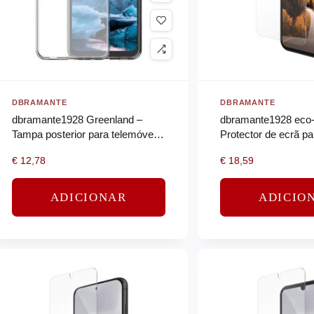
DBRAMANTE
DBRAMANTE
dbramante1928 Greenland –
dbramante1928 eco-
Tampa posterior para telemóvel –
Protector de ecrã pa
plástico – claro
– vidro – claro
€
12,78
€
18,59
ADICIONAR
ADICIO