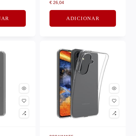
€
26,04
plástico – claro
NAR
ADICIONAR