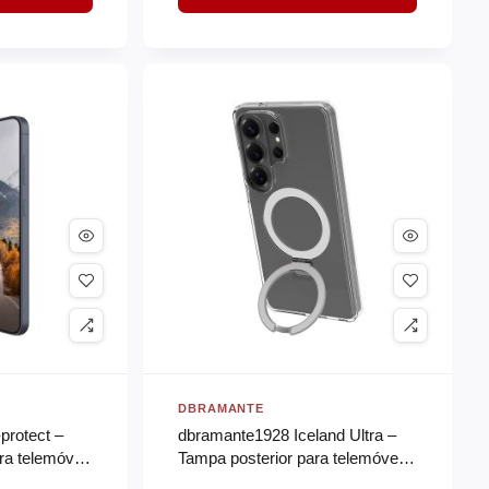
DBRAMANTE
protect –
dbramante1928 Iceland Ultra –
ra telemóvel
Tampa posterior para telemóvel –
magnet kickstand – D3O,