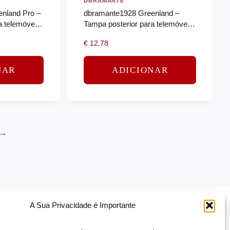
DBRAMANTE
nland Pro –
dbramante1928 Greenland –
a telemóvel –
Tampa posterior para telemóvel –
Safe –
plástico – claro
€
12,78
claro
NAR
ADICIONAR
→
A Sua Privacidade é Importante