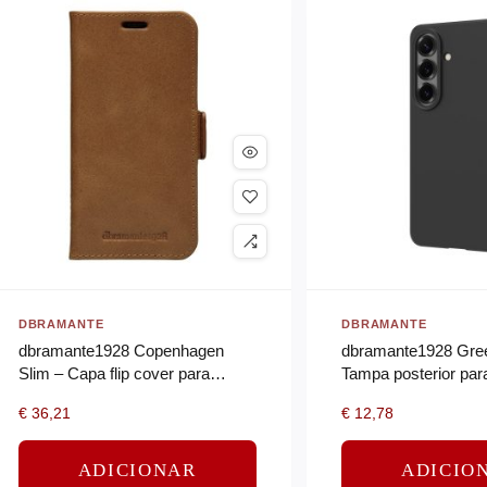
DBRAMANTE
DBRAMANTE
dbramante1928 Copenhagen
dbramante1928 Gree
Slim – Capa flip cover para
Tampa posterior par
telemóvel – couro com
plástico – preto noite
€
36,21
€
12,78
granulação plena – canela – 5.4″
ADICIONAR
ADICIO