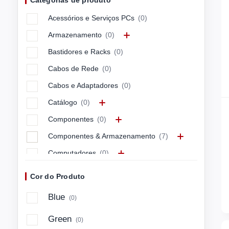
Categorias de produto
APC
(0)
Acessórios e Serviços PCs
(0)
APPLE
(0)
Armazenamento
(0)
ARCTIC
(0)
Bastidores e Racks
(0)
ASUS
(0)
Cabos de Rede
(0)
ASUSTEK
(0)
Cabos e Adaptadores
(0)
Avocor
(0)
Catálogo
(0)
AXIS
(0)
Componentes
(0)
Azlan
(0)
Componentes & Armazenamento
(7)
BARCITRONI
(0)
Computadores
(0)
BARCITRONIC
(0)
Computadores & Mobilidade
(456)
BARCO
(0)
Cor do Produto
Connectivity & Control
(0)
BELKIN
(0)
Blue
(0)
Energia e Cabos
(0)
BENQ
(0)
Green
(0)
Imagem e Som
(0)
BLUECAT
(0)