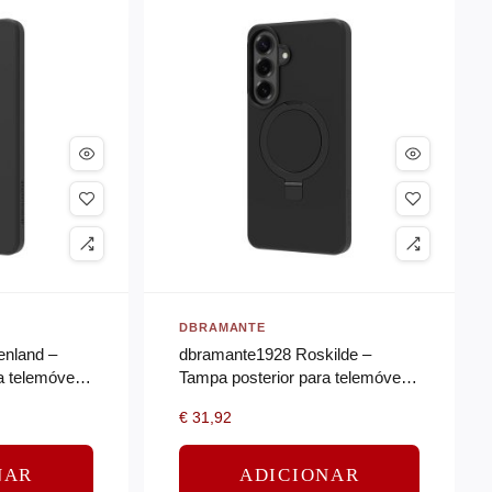
DBRAMANTE
nland –
dbramante1928 Roskilde –
a telemóvel –
Tampa posterior para telemóvel –
suporte magnético –
€
31,92
compatibilidade MagSafe – ICON
– meia…
NAR
ADICIONAR