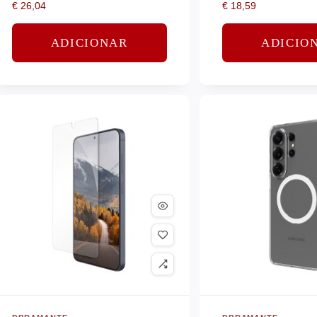
€
26,04
€
18,59
plástico – claro
ADICIONAR
ADICIO