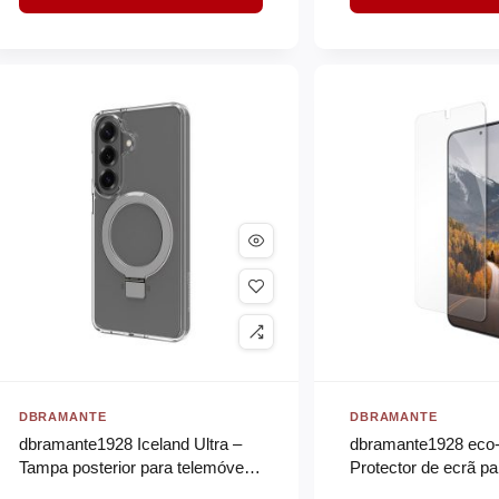
DBRAMANTE
DBRAMANTE
dbramante1928 Iceland Ultra –
dbramante1928 eco-
Tampa posterior para telemóvel –
Protector de ecrã pa
magnet kickstand – D3O,
– vidro – claro