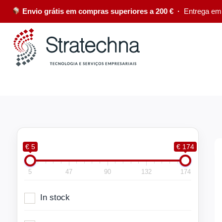
Envio grátis em compras superiores a 200 € ·
Entrega em
€ 5
€ 174
5
47
90
132
174
In stock