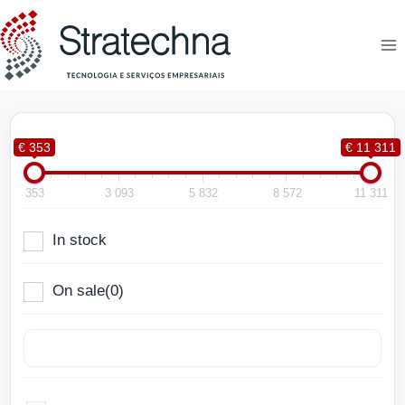
€ 353
€ 11 311
353
3 093
5 832
8 572
11 311
In stock
On sale
(0)