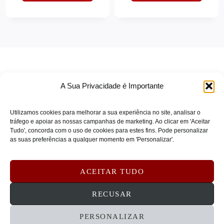
HP INC
(0)
Hp Poly
(0)
HPE ARUBA
(0)
Hpe Resold
(0)
HPE SERVERS
(0)
A Sua Privacidade é Importante
HPE STORAGE
(0)
HUDDLY
(6)
Utilizamos cookies para melhorar a sua experiência no site, analisar o
Hyper
(0)
tráfego e apoiar as nossas campanhas de marketing. Ao clicar em 'Aceitar
Tudo', concorda com o uso de cookies para estes fins. Pode personalizar
IIYAMA
(0)
TERMOS DE SERVIÇO
as suas preferências a qualquer momento em 'Personalizar'.
IIYAMA_LFD
(0)
POLÍTICA DE PRIVACIDADE
POLÍTICA DE COOKIES
INTEGRAL
(0)
ACEITAR TUDO
DEVOLUÇÕES E REEMBOLSOS
CONTATOS
Integral Memory
(0)
RECUSAR
INTEL
(0)
JABRA
(0)
PERSONALIZAR