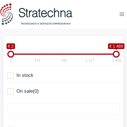
€ 2
€ 1 489
2
374
746
1 117
1 489
In stock
On sale
(0)