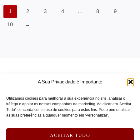
SEAGATE
(0)
1
2
3
4
…
8
9
Segway
(0)
10
→
SENNHEISER
(0)
SKG
(0)
SOLIDIGM
(0)
SONICWALL
(0)
SONY
(0)
SOPHOS
(0)
A Sua Privacidade é Importante
SPARKLE
(0)
SPOT BUY
(0)
Utilizamos cookies para melhorar a sua experiência no site, analisar o
tráfego e apoiar as nossas campanhas de marketing. Ao clicar em 'Aceitar
STARTECH
(0)
Tudo', concorda com o uso de cookies para estes fins. Pode personalizar
TERMOS DE SERVIÇO
as suas preferências a qualquer momento em 'Personalizar'.
STEELCASE
(0)
POLÍTICA DE PRIVACIDADE
SUBBLIM
(0)
POLÍTICA DE COOKIES
ACEITAR TUDO
Symantec
(0)