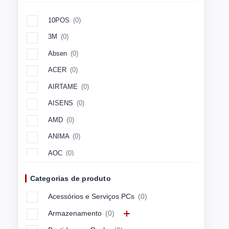
10POS
(0)
3M
(0)
Absen
(0)
ACER
(0)
AIRTAME
(0)
AISENS
(0)
AMD
(0)
ANIMA
(0)
AOC
(0)
Aopen
(0)
Categorias de produto
APC
(0)
Acessórios e Serviços PCs
(0)
APPLE
(0)
Armazenamento
(0)
ARCTIC
(0)