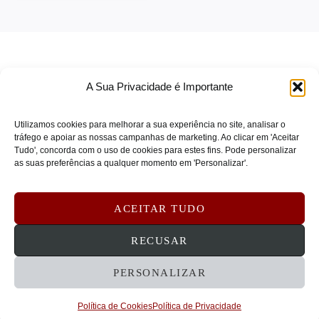
PHILIPS
(0)
PHILIPSMMD
(0)
POSIFLEX
(0)
POWERCUBE
(0)
A Sua Privacidade é Importante
PREMIER
(0)
PROMETHEAN
(0)
Utilizamos cookies para melhorar a sua experiência no site, analisar o
tráfego e apoiar as nossas campanhas de marketing. Ao clicar em 'Aceitar
QNAP
(0)
Tudo', concorda com o uso de cookies para estes fins. Pode personalizar
TERMOS DE SERVIÇO
as suas preferências a qualquer momento em 'Personalizar'.
RICOH
(0)
POLÍTICA DE PRIVACIDADE
RIELLO
(0)
POLÍTICA DE COOKIES
ACEITAR TUDO
RIELLO-TDL
(0)
DEVOLUÇÕES E REEMBOLSOS
CONTATOS
ROWENTA
(0)
RECUSAR
SALICRU
(0)
PERSONALIZAR
SAMSUNG
(0)
© 2026 STRATECHNA - Tecnologia e Serviços
Empresariais, Lda
SANDISK
(0)
Política de Cookies
Política de Privacidade