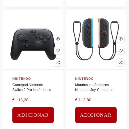
JBL
(0)
JVC
(0)
KENSINGTON
(0)
KINGSTON
(0)
Kioxia
(0)
KIT
(0)
KRUPS
(0)
KYOCERA
(0)
NINTENDO
NINTENDO
LACIE
(0)
Gamepad Nintendo
Mandos Inalámbricos
LEGRAND
(0)
Switch 2 Pro Inalámbrico
Nintendo Joy-Con para
Nintendo Switch 2/ Rojo y
LENOVO
(0)
€
116,28
€
113,80
Azul
LEXMARK
(0)
ADICIONAR
ADICIONAR
LG
(0)
LG ELECTRO
(0)