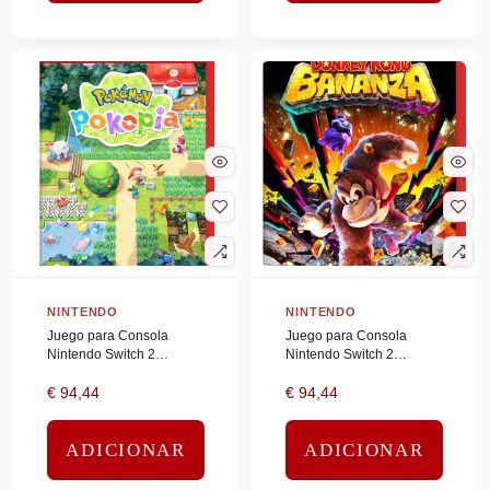
HP INC
(0)
Hp Poly
(0)
HPE ARUBA
(0)
Hpe Resold
(0)
HPE SERVERS
(0)
HPE STORAGE
(0)
HUDDLY
(0)
Hyper
(0)
IIYAMA
(0)
NINTENDO
NINTENDO
IIYAMA_LFD
(0)
Juego para Consola
Juego para Consola
Nintendo Switch 2
Nintendo Switch 2
INTEGRAL
(0)
Pokémon Pokopia
Donkey Kong Bananza
€
94,44
€
94,44
Integral Memory
(0)
INTEL
(0)
ADICIONAR
ADICIONAR
JABRA
(0)