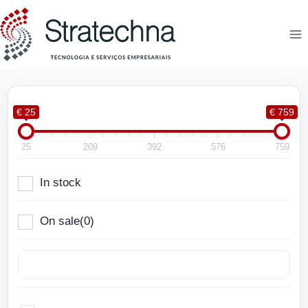
€ 25
€ 759
25
209
392
576
759
In stock
On sale
(0)