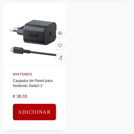
NORTONLL
(0)
NUTANIX
(0)
NUTANIX SUPERMICRO
(0)
Nvidia
(0)
ONECONNECT
(0)
ONECONNECT SERVICES
(0)
OPPO
(0)
NINTENDO
OPTOMA
(0)
Cargador de Pared para
Nintendo Switch 2
Optoma_Ifp
(0)
€
38,33
ORAL-B
(0)
OTTERBOX
(0)
ADICIONAR
Palo Alto
(0)
PANASONIC
(0)