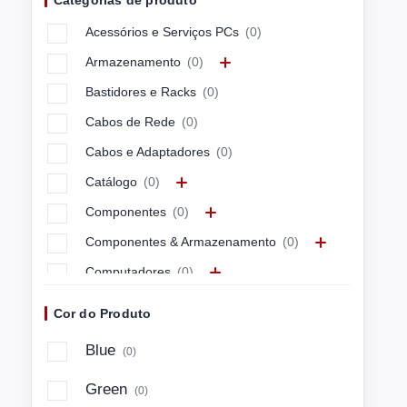
Categorias de produto
APC
(0)
Acessórios e Serviços PCs
(0)
APPLE
(0)
Armazenamento
(0)
ARCTIC
(0)
Bastidores e Racks
(0)
ASUS
(0)
Cabos de Rede
(0)
ASUSTEK
(0)
Cabos e Adaptadores
(0)
Avocor
(0)
Catálogo
(0)
AXIS
(0)
Componentes
(0)
Azlan
(0)
Componentes & Armazenamento
(0)
BARCITRONI
(0)
Computadores
(0)
BARCITRONIC
(0)
Computadores & Mobilidade
(0)
BARCO
(0)
Cor do Produto
Connectivity & Control
(0)
BELKIN
(0)
Blue
(0)
Energia e Cabos
(0)
BENQ
(0)
Green
(0)
Imagem e Som
(0)
BLUECAT
(0)