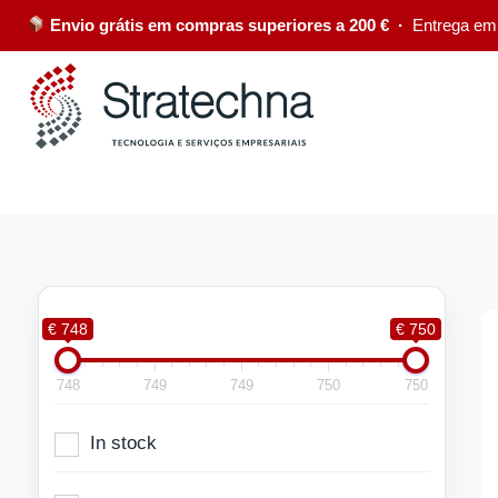
Envio grátis em compras superiores a 200 € ·
Entrega em
€ 748
€ 750
748
749
749
750
750
In stock