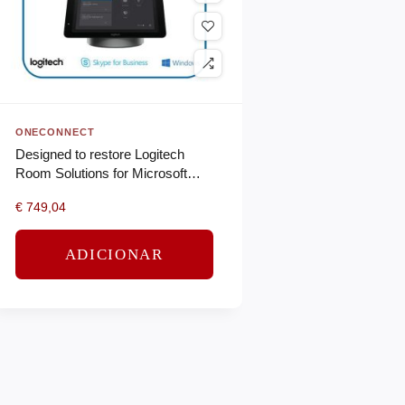
ONECONNECT
Designed to restore Logitech
Room Solutions for Microsoft
Teams systems, resolve issues,
€
749,04
and regain normal operations…
ADICIONAR