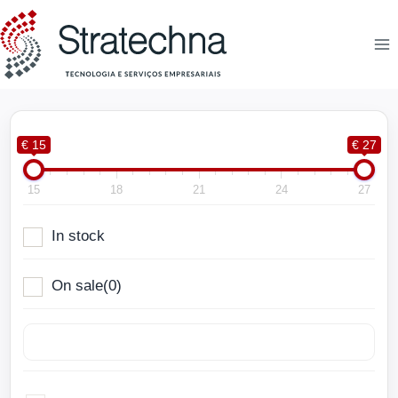
€ 15
€ 27
15
18
21
24
27
In stock
On sale
(0)