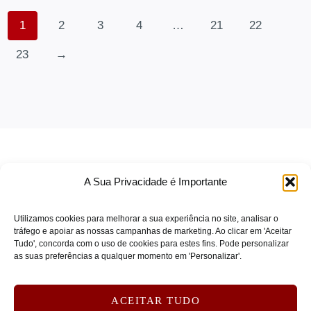
SEAGATE
(0)
1
2
3
4
…
21
22
Segway
(0)
23
→
SENNHEISER
(0)
SKG
(0)
SOLIDIGM
(0)
SONICWALL
(0)
SONY
(0)
SOPHOS
(0)
A Sua Privacidade é Importante
SPARKLE
(0)
SPOT BUY
(0)
Utilizamos cookies para melhorar a sua experiência no site, analisar o
tráfego e apoiar as nossas campanhas de marketing. Ao clicar em 'Aceitar
STARTECH
(0)
Tudo', concorda com o uso de cookies para estes fins. Pode personalizar
TERMOS DE SERVIÇO
as suas preferências a qualquer momento em 'Personalizar'.
STEELCASE
(0)
POLÍTICA DE PRIVACIDADE
SUBBLIM
(0)
POLÍTICA DE COOKIES
ACEITAR TUDO
Symantec
(0)