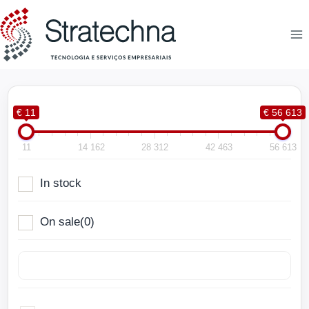
€ 11
€ 56 613
11
14 162
28 312
42 463
56 613
In stock
On sale
(0)