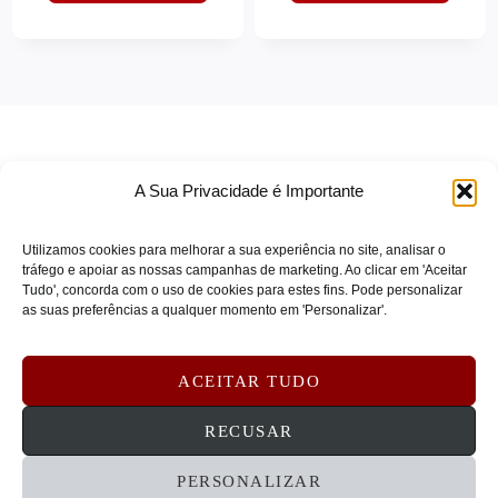
HP INC
(0)
Hp Poly
(0)
HPE ARUBA
(0)
Hpe Resold
(0)
HPE SERVERS
(0)
A Sua Privacidade é Importante
HPE STORAGE
(0)
HUDDLY
(0)
Utilizamos cookies para melhorar a sua experiência no site, analisar o
Hyper
(0)
tráfego e apoiar as nossas campanhas de marketing. Ao clicar em 'Aceitar
Tudo', concorda com o uso de cookies para estes fins. Pode personalizar
IIYAMA
(0)
TERMOS DE SERVIÇO
as suas preferências a qualquer momento em 'Personalizar'.
IIYAMA_LFD
(0)
POLÍTICA DE PRIVACIDADE
POLÍTICA DE COOKIES
INTEGRAL
(0)
ACEITAR TUDO
DEVOLUÇÕES E REEMBOLSOS
CONTATOS
Integral Memory
(0)
RECUSAR
INTEL
(0)
JABRA
(0)
PERSONALIZAR