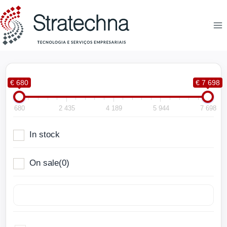
€ 680
€ 7 698
680
2 435
4 189
5 944
7 698
In stock
On sale
(0)