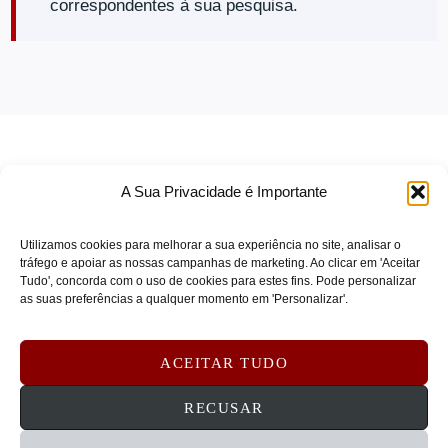
correspondentes à sua pesquisa.
Mounting Solutions
(0)
CISCO
(0)
Outros Acessórios
(0)
CISCO COLLABORATION
(0)
Papelaria
(0)
CISCO ENT NET
(0)
Periféricos
(0)
CISCO IOT
(0)
Periféricos & Acessórios
(0)
CISCO MERAKI VIRT
(0)
POS e Automação Comercial
(0)
CISCO REFRESH
(0)
A Sua Privacidade é Importante
Redes
(0)
CISCO SECURITY
(0)
Utilizamos cookies para melhorar a sua experiência no site, analisar o
CISCO SMALL BUSINESS
(0)
Redes & Segurança
(0)
tráfego e apoiar as nossas campanhas de marketing. Ao clicar em 'Aceitar
COMPULOCKS
(0)
Serviços & Software
(0)
Tudo', concorda com o uso de cookies para estes fins. Pode personalizar
TERMOS DE SERVIÇO
as suas preferências a qualquer momento em 'Personalizar'.
Crestron
(0)
Serviços e Suporte de Redes
(0)
POLÍTICA DE PRIVACIDADE
Crosscall
(0)
Serviços e Suporte para Impressoras
(0)
POLÍTICA DE COOKIES
ACEITAR TUDO
CRUCIAL
(0)
Software de Rede
(0)
DEVOLUÇÕES E REEMBOLSOS
CONTATOS
RECUSAR
CYBERPOWER
(0)
Software e Serviços
(0)
D-LINK
(0)
Tablets e Mobilidade
(0)