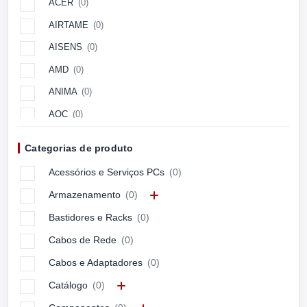
ACER
(0)
AIRTAME
(0)
AISENS
(0)
AMD
(0)
ANIMA
(0)
AOC
(0)
Aopen
(0)
Categorias de produto
APC
(0)
Acessórios e Serviços PCs
(0)
APPLE
(0)
Armazenamento
(0)
ARCTIC
(0)
Bastidores e Racks
(0)
ASUS
(0)
Cabos de Rede
(0)
ASUSTEK
(0)
Cabos e Adaptadores
(0)
Avocor
(0)
Catálogo
(0)
AXIS
(0)