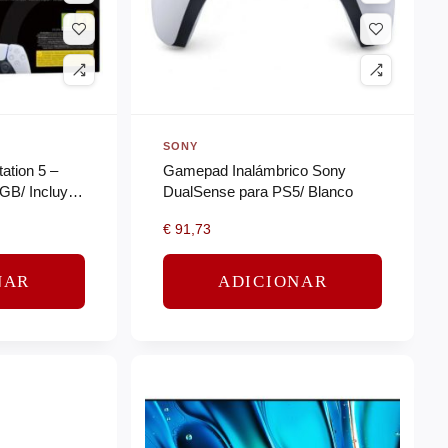
SONY
ation 5 –
Gamepad Inalámbrico Sony
5GB/ Incluye
DualSense para PS5/ Blanco
Chassis E
€
91,73
NAR
ADICIONAR