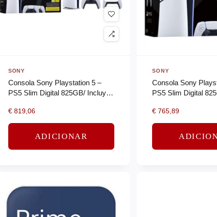
SONY
SONY
Consola Sony Playstation 5 –
Consola Sony Playst
PS5 Slim Digital 825GB/ Incluye
PS5 Slim Digital 82
2 Mandos Dual Sense/ Chassis
Mando Dual Sense/ 
€
819,06
€
765,89
E
ADICIONAR
ADICIO