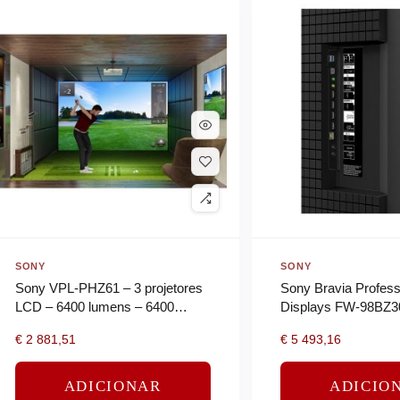
SONY
SONY
Sony VPL-PHZ61 – 3 projetores
Sony Bravia Profess
LCD – 6400 lumens – 6400
Displays FW-98BZ30
lumens (cor) – WUXGA (1920 x
Classe Diagonal BZ
€
2 881,51
€
5 493,16
1200) – 16:10 – LAN
ecrã LCD com luz d
-…
ADICIONAR
ADICIO