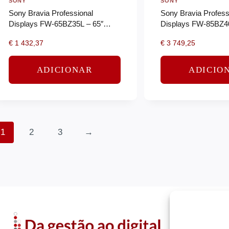
SONY
SONY
Sony Bravia Professional
Sony Bravia Profess
Displays FW-65BZ35L – 65″
Displays FW-85BZ40
Classe Diagonal BZ35L Series
Classe Diagonal BZ
€
1 432,37
€
3 749,25
ecrã LCD com luz de fundo LED
ecrã LCD com luz d
-…
-…
ADICIONAR
ADICIO
1
2
3
→