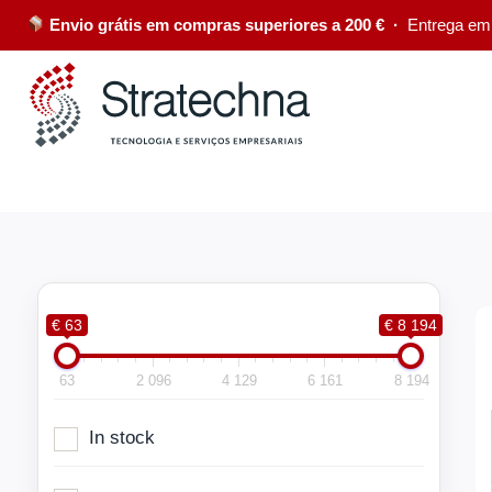
Envio grátis em compras superiores a 200 € ·
Entrega em
€ 63
€ 8 194
63
2 096
4 129
6 161
8 194
In stock