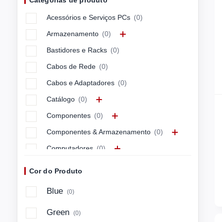
Categorias de produto
APC
(0)
Acessórios e Serviços PCs
(0)
APPLE
(0)
Armazenamento
(0)
ARCTIC
(0)
Bastidores e Racks
(0)
ASUS
(0)
Cabos de Rede
(0)
ASUSTEK
(0)
Cabos e Adaptadores
(0)
Avocor
(0)
Catálogo
(0)
AXIS
(0)
Componentes
(0)
Azlan
(0)
Componentes & Armazenamento
(0)
BARCITRONI
(0)
Computadores
(0)
BARCITRONIC
(0)
Computadores & Mobilidade
(0)
BARCO
(0)
Cor do Produto
Connectivity & Control
(0)
BELKIN
(0)
Blue
(0)
Energia e Cabos
(0)
BENQ
(0)
Green
(0)
Imagem e Som
(0)
BLUECAT
(0)