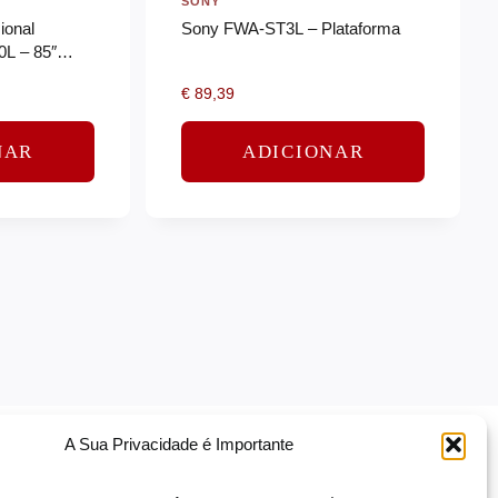
SONY
ional
Sony FWA-ST3L – Plataforma
L – 85″
40L Series
€
89,39
e fundo LED
NAR
ADICIONAR
A Sua Privacidade é Importante