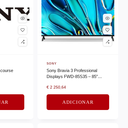
SONY
 course
Sony Bravia 3 Professional
Displays FWD-85S35 – 85″
Classe Diagonal (84.6″ visível)
€
2 250,64
TV LCD com luz de fundo LED -
…
NAR
ADICIONAR