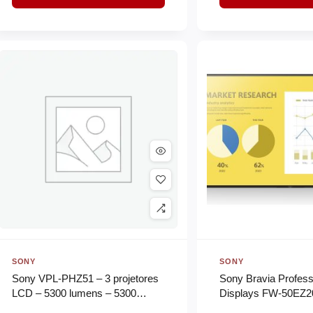
SONY
SONY
Sony VPL-PHZ51 – 3 projetores
Sony Bravia Profess
LCD – 5300 lumens – 5300
Displays FW-50EZ20
lumens (cor) – WUXGA (1920 x
Classe Diagonal EZ