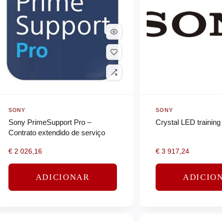
SONY
SONY
Sony PrimeSupport Pro –
Crystal LED training
Contrato extendido de serviço
€
2 026,16
€
3 917,24
ADICIONAR
ADICIO