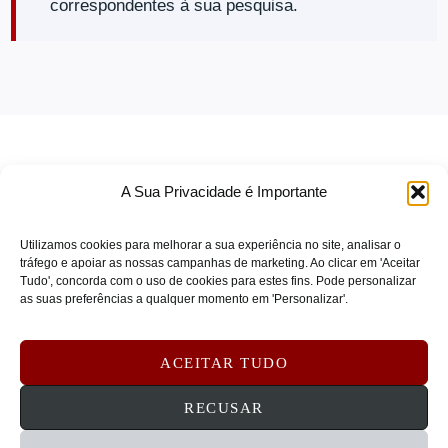
correspondentes à sua pesquisa.
Mounting Solutions
(0)
CISCO
(0)
Outros Acessórios
(0)
CISCO COLLABORATION
(0)
Papelaria
(0)
CISCO ENT NET
(0)
Periféricos
(0)
CISCO IOT
(0)
Periféricos & Acessórios
(0)
CISCO MERAKI VIRT
(0)
POS e Automação Comercial
(0)
CISCO REFRESH
(0)
A Sua Privacidade é Importante
Redes
(0)
CISCO SECURITY
(0)
Utilizamos cookies para melhorar a sua experiência no site, analisar o
CISCO SMALL BUSINESS
(0)
Redes & Segurança
(0)
tráfego e apoiar as nossas campanhas de marketing. Ao clicar em 'Aceitar
COMPULOCKS
(0)
Serviços & Software
(0)
Tudo', concorda com o uso de cookies para estes fins. Pode personalizar
TERMOS DE SERVIÇO
as suas preferências a qualquer momento em 'Personalizar'.
Crestron
(0)
Serviços e Suporte de Redes
(0)
POLÍTICA DE PRIVACIDADE
Crosscall
(0)
Serviços e Suporte para Impressoras
(0)
POLÍTICA DE COOKIES
ACEITAR TUDO
CRUCIAL
(0)
Software de Rede
(0)
DEVOLUÇÕES E REEMBOLSOS
CONTATOS
RECUSAR
CYBERPOWER
(0)
Software e Serviços
(0)
D-LINK
(0)
Tablets e Mobilidade
(0)