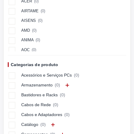
ACER
(0)
AIRTAME
(0)
AISENS
(0)
AMD
(0)
ANIMA
(0)
AOC
(0)
Aopen
(0)
Categorias de produto
APC
(0)
Acessórios e Serviços PCs
(0)
APPLE
(0)
Armazenamento
(0)
ARCTIC
(0)
Bastidores e Racks
(0)
ASUS
(0)
Cabos de Rede
(0)
ASUSTEK
(0)
Cabos e Adaptadores
(0)
Avocor
(0)
Catálogo
(0)
AXIS
(0)