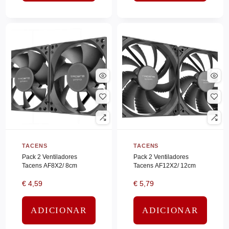
HP INC
(0)
Hp Poly
(0)
HPE ARUBA
(0)
Hpe Resold
(0)
HPE SERVERS
(0)
HPE STORAGE
(0)
HUDDLY
(0)
Hyper
(0)
IIYAMA
(0)
TACENS
TACENS
IIYAMA_LFD
(0)
Pack 2 Ventiladores
Pack 2 Ventiladores
Tacens AF8X2/ 8cm
Tacens AF12X2/ 12cm
INTEGRAL
(0)
€
4,59
€
5,79
Integral Memory
(0)
INTEL
(0)
ADICIONAR
ADICIONAR
JABRA
(0)