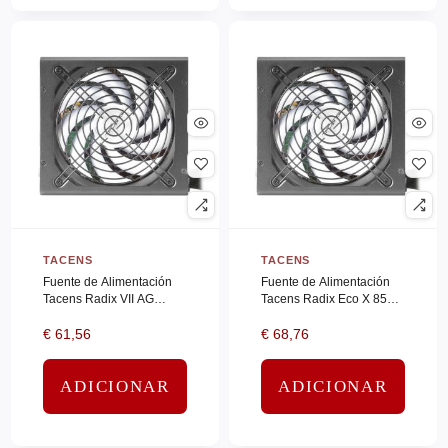
LOGITECH
(0)
MARS GAMING
(0)
MCAFEE
(0)
MICROSOFT
(0)
MONRAY
(0)
Motorola
(0)
MOULINEX
(0)
NANO CABLE
(0)
TACENS
TACENS
Fuente de Alimentación
Fuente de Alimentación
NEAT
(0)
Tacens Radix VII AG
Tacens Radix Eco X 850/
Neat Hardware
(0)
600S/ 600W/ Ventilador
850W/ Ventilador 14cm
€
61,56
€
68,76
14cm/ 80 Plus Silver
NEC
(0)
NETGEAR
(0)
ADICIONAR
ADICIONAR
NGS
(0)
NINTENDO
(0)