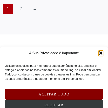
SEAGATE
(0)
1
2
→
Segway
(0)
SENNHEISER
(0)
SKG
(0)
SOLIDIGM
(0)
SONICWALL
(0)
SONY
(0)
A Sua Privacidade é Importante
SOPHOS
(0)
SPARKLE
(0)
Utilizamos cookies para melhorar a sua experiência no site, analisar o
tráfego e apoiar as nossas campanhas de marketing. Ao clicar em 'Aceitar
SPOT BUY
(0)
Tudo', concorda com o uso de cookies para estes fins. Pode personalizar
TERMOS DE SERVIÇO
as suas preferências a qualquer momento em 'Personalizar'.
STARTECH
(0)
POLÍTICA DE PRIVACIDADE
STEELCASE
(0)
POLÍTICA DE COOKIES
ACEITAR TUDO
SUBBLIM
(0)
DEVOLUÇÕES E REEMBOLSOS
CONTATOS
Symantec
(0)
RECUSAR