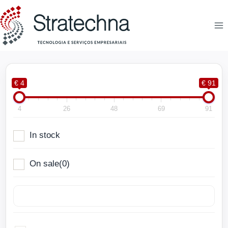
€ 4
€ 91
4
26
48
69
91
In stock
On sale
(0)