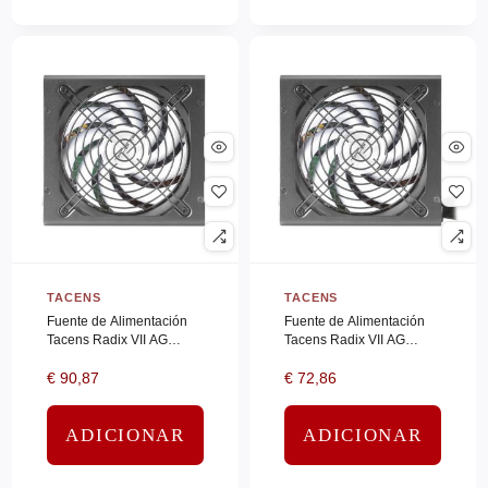
JBL
(0)
JVC
(0)
KENSINGTON
(0)
KINGSTON
(0)
Kioxia
(0)
KIT
(0)
KRUPS
(0)
KYOCERA
(0)
TACENS
TACENS
LACIE
(0)
Fuente de Alimentación
Fuente de Alimentación
LEGRAND
(0)
Tacens Radix VII AG
Tacens Radix VII AG
800M/ 800W/ Ventilador
700S/ 700W/ Ventilador
LENOVO
(0)
€
90,87
€
72,86
14cm/ 80 Plus Silver
14cm/ 80 Plus Silver
LEXMARK
(0)
ADICIONAR
ADICIONAR
LG
(0)
LG ELECTRO
(0)