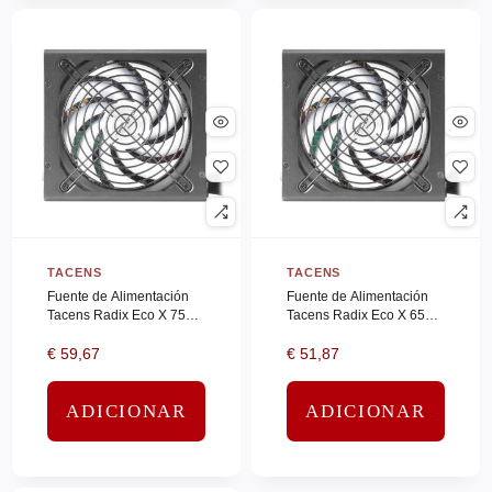
NORTONLL
(0)
NUTANIX
(0)
NUTANIX SUPERMICRO
(0)
Nvidia
(0)
ONECONNECT
(0)
ONECONNECT SERVICES
(0)
OPPO
(0)
TACENS
TACENS
OPTOMA
(0)
Fuente de Alimentación
Fuente de Alimentación
Tacens Radix Eco X 750/
Tacens Radix Eco X 650/
Optoma_Ifp
(0)
750W/ Ventilador 14cm
650W/ Ventilador 14cm
€
59,67
€
51,87
ORAL-B
(0)
OTTERBOX
(0)
ADICIONAR
ADICIONAR
Palo Alto
(0)
PANASONIC
(0)