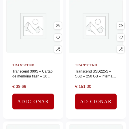
JBL
(0)
JVC
(0)
KENSINGTON
(0)
KINGSTON
(0)
Kioxia
(0)
KIT
(0)
KRUPS
(0)
TRANSCEND
TRANSCEND
KYOCERA
(0)
Transcend 300S – Cartão
Transcend SSD225S –
de memória flash – 16 GB
SSD – 250 GB – interna –
LACIE
(0)
– UHS-I U1 / Class10 –
2.5″ – SATA 6Gb/s
€
39,66
€
151,30
microSDHC
LEGRAND
(0)
LENOVO
(0)
ADICIONAR
ADICIONAR
LEXMARK
(0)
LG
(0)
LG ELECTRO
(0)