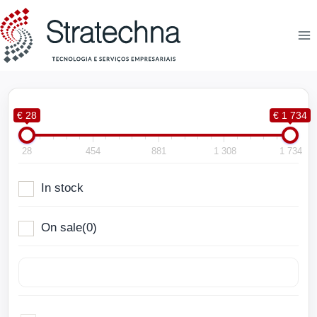
€ 28
€ 1 734
28
454
881
1 308
1 734
In stock
On sale
(0)