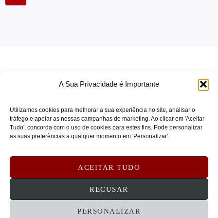
SEAGATE
(0)
Segway
(0)
SENNHEISER
(0)
SKG
(0)
SOLIDIGM
(0)
A Sua Privacidade é Importante
SONICWALL
(0)
SONY
(0)
Utilizamos cookies para melhorar a sua experiência no site, analisar o
SOPHOS
(0)
tráfego e apoiar as nossas campanhas de marketing. Ao clicar em 'Aceitar
Tudo', concorda com o uso de cookies para estes fins. Pode personalizar
TERMOS DE SERVIÇO
SPARKLE
(0)
as suas preferências a qualquer momento em 'Personalizar'.
POLÍTICA DE PRIVACIDADE
SPOT BUY
(0)
POLÍTICA DE COOKIES
STARTECH
(0)
ACEITAR TUDO
DEVOLUÇÕES E REEMBOLSOS
CONTATOS
STEELCASE
(0)
RECUSAR
SUBBLIM
(0)
PERSONALIZAR
Symantec
(0)