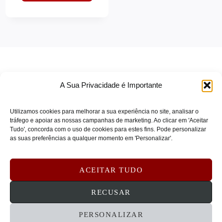
HP INC
(0)
Hp Poly
(0)
HPE ARUBA
(0)
Hpe Resold
(0)
HPE SERVERS
(0)
A Sua Privacidade é Importante
HPE STORAGE
(0)
HUDDLY
(0)
Utilizamos cookies para melhorar a sua experiência no site, analisar o
Hyper
(0)
tráfego e apoiar as nossas campanhas de marketing. Ao clicar em 'Aceitar
Tudo', concorda com o uso de cookies para estes fins. Pode personalizar
IIYAMA
(0)
TERMOS DE SERVIÇO
as suas preferências a qualquer momento em 'Personalizar'.
IIYAMA_LFD
(0)
POLÍTICA DE PRIVACIDADE
POLÍTICA DE COOKIES
INTEGRAL
(0)
ACEITAR TUDO
DEVOLUÇÕES E REEMBOLSOS
CONTATOS
Integral Memory
(0)
RECUSAR
INTEL
(0)
JABRA
(0)
PERSONALIZAR