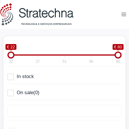
€ 22
€ 80
22
37
51
66
80
In stock
On sale
(0)