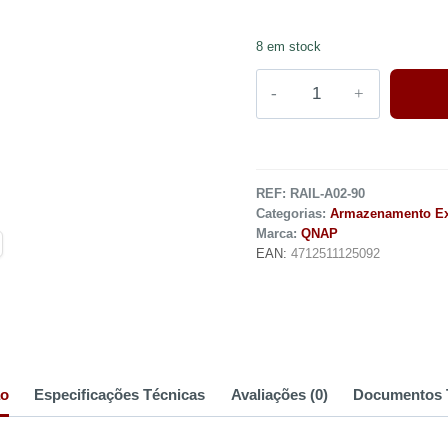
8 em stock
REF:
RAIL-A02-90
Categorias:
Armazenamento Ex
Marca:
QNAP
EAN:
4712511125092
ão
Especificações Técnicas
Avaliações (0)
Documentos 