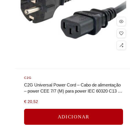
C2G
C2G Universal Power Cord – Cabo de alimentação
– power CEE 7/7 (M) para power IEC 60320 C13 –
10 m – moldado – preto
€
20,52
ADICIONAR