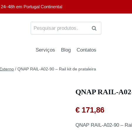
 24–48h em Portugal Continental
PESQUISA
Serviços
Blog
Contatos
Externo
/
QNAP RAIL-A02-90 – Rail kit de prataleira
QNAP RAIL-A02-90
€
171,86
QNAP RAIL-A02-90 – Rail