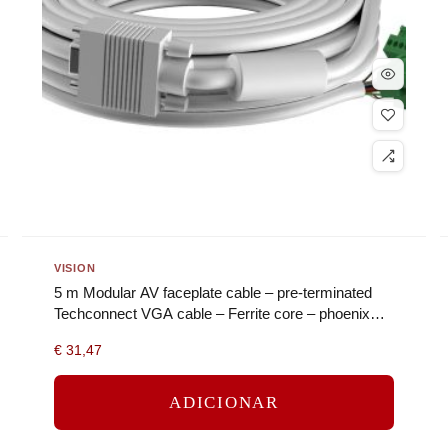
VISION
5 m Modular AV faceplate cable – pre-terminated
Techconnect VGA cable – Ferrite core – phoenix
(m) to VGA (m) – 28 awg…
€
31,47
ADICIONAR