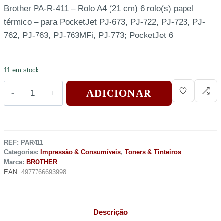
Brother PA-R-411 – Rolo A4 (21 cm) 6 rolo(s) papel
térmico – para PocketJet PJ-673, PJ-722, PJ-723, PJ-
762, PJ-763, PJ-763MFi, PJ-773; PocketJet 6
11 em stock
ADICIONAR
REF:
PAR411
Categorias:
Impressão & Consumíveis
,
Toners & Tinteiros
Marca:
BROTHER
EAN:
4977766693998
Descrição