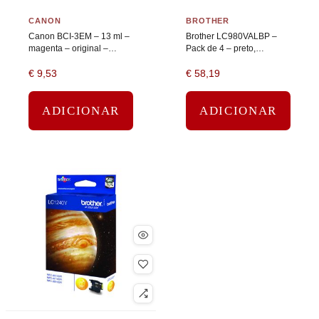
CANON
BROTHER
Canon BCI-3EM – 13 ml –
Brother LC980VALBP –
magenta – original –
Pack de 4 – preto,
tanque de tinta
amarelo, azul cyan,
€
9,53
€
58,19
magenta – original –
blister – tinteiro
ADICIONAR
ADICIONAR