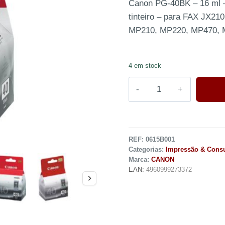
Canon PG-40BK – 16 ml – 
tinteiro – para FAX JX21
MP210, MP220, MP470, 
4 em stock
REF:
0615B001
Categorias:
Impressão & Cons
Marca:
CANON
EAN:
4960999273372