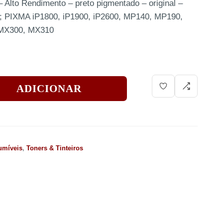
Alto Rendimento – preto pigmentado – original –
0; PIXMA iP1800, iP1900, iP2600, MP140, MP190,
MX300, MX310
ADICIONAR
umíveis
,
Toners & Tinteiros