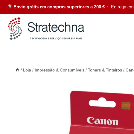
Envio grátis em compras superiores a 200 € ·
Entrega em
/
Loja
/
Impressão & Consumíveis
/
Toners & Tinteiros
/
Cano