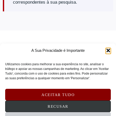
correspondentes à sua pesquisa.
Mounting Solutions
(0)
CISCO
(0)
Outros Acessórios
(0)
CISCO COLLABORATION
(0)
Papelaria
(0)
CISCO ENT NET
(0)
Periféricos
(0)
CISCO IOT
(0)
Periféricos & Acessórios
(0)
CISCO MERAKI VIRT
(0)
POS e Automação Comercial
(0)
CISCO REFRESH
(0)
A Sua Privacidade é Importante
Redes
(0)
CISCO SECURITY
(0)
Utilizamos cookies para melhorar a sua experiência no site, analisar o
CISCO SMALL BUSINESS
(0)
Redes & Segurança
(0)
tráfego e apoiar as nossas campanhas de marketing. Ao clicar em 'Aceitar
COMPULOCKS
(0)
Serviços & Software
(0)
Tudo', concorda com o uso de cookies para estes fins. Pode personalizar
TERMOS DE SERVIÇO
as suas preferências a qualquer momento em 'Personalizar'.
Crestron
(0)
Serviços e Suporte de Redes
(0)
POLÍTICA DE PRIVACIDADE
Crosscall
(0)
Serviços e Suporte para Impressoras
(0)
POLÍTICA DE COOKIES
ACEITAR TUDO
CRUCIAL
(0)
Software de Rede
(0)
DEVOLUÇÕES E REEMBOLSOS
CONTATOS
RECUSAR
CYBERPOWER
(0)
Software e Serviços
(0)
D-LINK
(0)
Tablets e Mobilidade
(0)