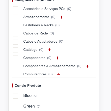
Categorias de produto
APC
(0)
Acessórios e Serviços PCs
(0)
APPLE
(0)
Armazenamento
(0)
ARCTIC
(0)
Bastidores e Racks
(0)
ASUS
(0)
Cabos de Rede
(0)
ASUSTEK
(0)
Cabos e Adaptadores
(0)
Avocor
(0)
Catálogo
(0)
AXIS
(0)
Componentes
(0)
Azlan
(0)
Componentes & Armazenamento
(0)
BARCITRONI
(0)
Computadores
(0)
BARCITRONIC
(0)
Computadores & Mobilidade
(0)
BARCO
(0)
Cor do Produto
Connectivity & Control
(0)
BELKIN
(0)
Blue
(0)
Energia e Cabos
(0)
BENQ
(0)
Green
(0)
Imagem e Som
(0)
BLUECAT
(0)