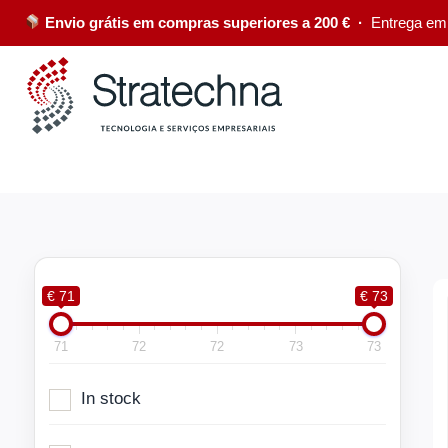
Envio grátis em compras superiores a 200 € ·
Entrega em
€ 71
€ 73
71
72
72
73
73
In stock