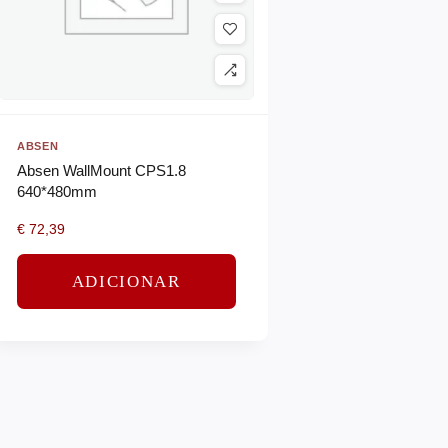
ABSEN
Absen WallMount CPS1.8
640*480mm
€
72,39
ADICIONAR