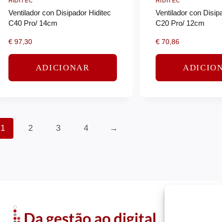
HIDITEC
HIDITEC
Ventilador con Disipador Hiditec
Ventilador con Disip
C40 Pro/ 14cm
C20 Pro/ 12cm
€
97,30
€
70,86
ADICIONAR
ADICIO
1
2
3
4
→