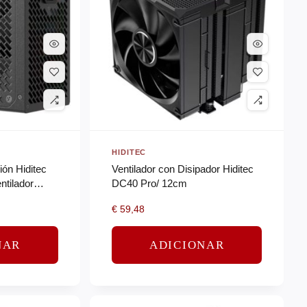
HIDITEC
ión Hiditec
Ventilador con Disipador Hiditec
tilador
DC40 Pro/ 12cm
ze
€
59,48
NAR
ADICIONAR