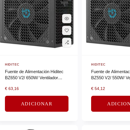
HIDITEC
HIDITEC
Fuente de Alimentación Hiditec
Fuente de Alimentac
BZ650 V2/ 650W/ Ventilador
BZ550 V2/ 550W/ Ven
14cm/ 80 Plus Bronze
14cm/ 80 Plus Bron
€
63,16
€
54,12
ADICIONAR
ADICIO