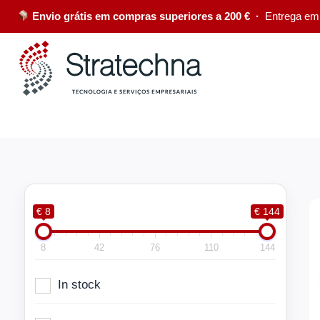
Envio grátis em compras superiores a 200 € ·
Entrega em
€ 8
€ 144
8
42
76
110
144
In stock