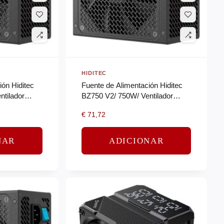
HIDITEC
ión Hiditec
Fuente de Alimentación Hiditec
tilador
BZ750 V2/ 750W/ Ventilador
ze
14cm/ 80 Plus Bronze
€
71,72
NAR
ADICIONAR