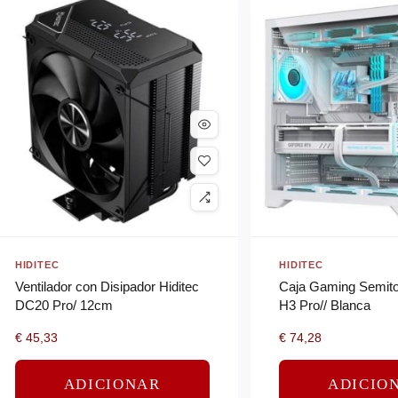
HIDITEC
HIDITEC
Ventilador con Disipador Hiditec
Caja Gaming Semitor
DC20 Pro/ 12cm
H3 Pro// Blanca
€
45,33
€
74,28
ADICIONAR
ADICIO