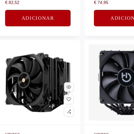
€
82,52
€
74,95
ADICIONAR
ADICIO