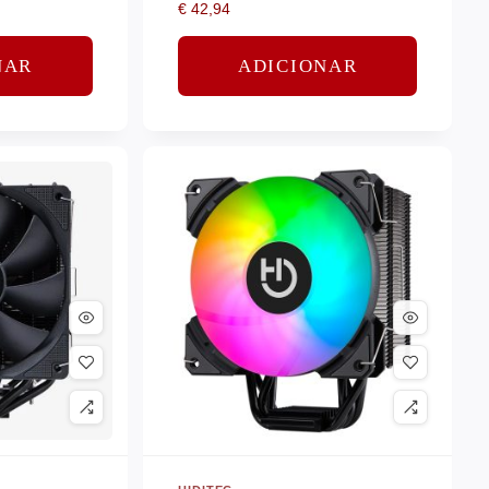
€
42,94
NAR
ADICIONAR