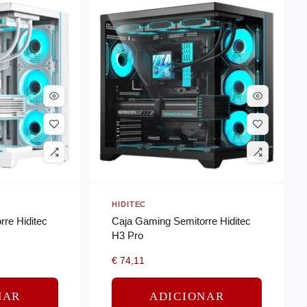
HIDITEC
re Hiditec
Caja Gaming Semitorre Hiditec
H3 Pro
€
74,11
NAR
ADICIONAR