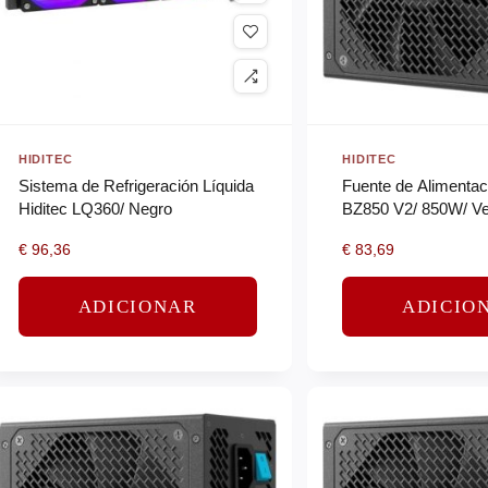
HIDITEC
HIDITEC
Sistema de Refrigeración Líquida
Fuente de Alimentac
Hiditec LQ360/ Negro
BZ850 V2/ 850W/ Ven
14cm/ 80 Plus Bron
€
96,36
€
83,69
ADICIONAR
ADICIO