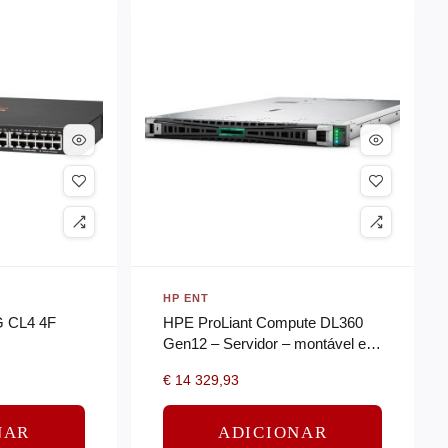
HP ENT
 CL4 4F
HPE ProLiant Compute DL360
Gen12 – Servidor – montável em
bastidor 1U – 2-way – 1 x Xeon
€
14 329,93
6515P
NAR
ADICIONAR