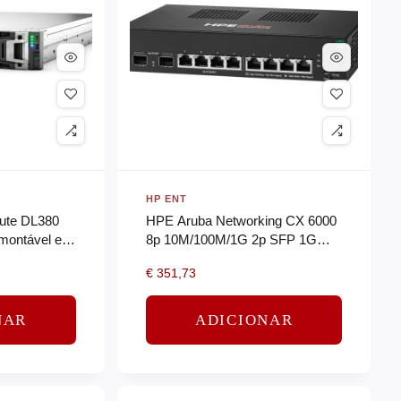
HP ENT
ute DL380
HPE Aruba Networking CX 6000
 montável em
8p 10M/100M/1G 2p SFP 1G
 – 1 x Xeon
Switch EU en
€
351,73
NAR
ADICIONAR