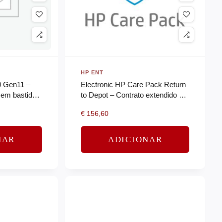
HP ENT
0 Gen11 –
Electronic HP Care Pack Return
 em bastidor
to Depot – Contrato extendido de
n Silver
serviço – peças e mão de obra
€
156,60
(para notebooks) – 2 anos…
NAR
ADICIONAR