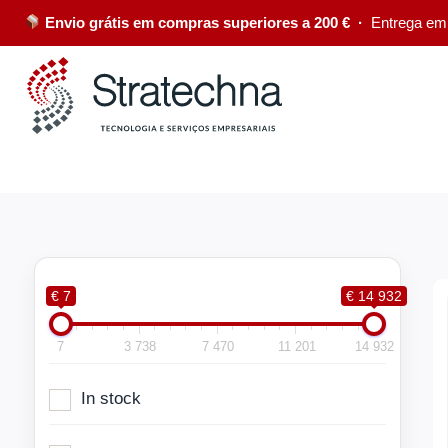
Envio grátis em compras superiores a 200 € ·
Entrega em
€ 7
€ 14 932
7
3 738
7 470
11 201
14 932
In stock