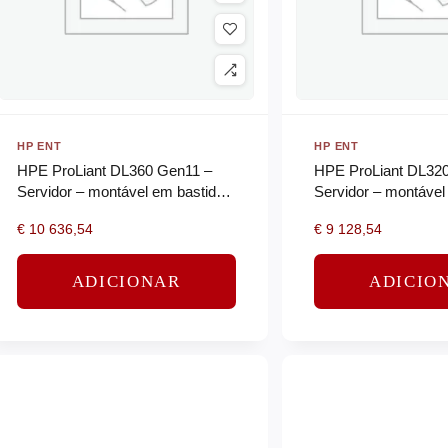
HP ENT
HP ENT
HPE ProLiant DL360 Gen11 –
HPE ProLiant DL32
Servidor – montável em bastidor
Servidor – montável
1U – 2-way – 1 x Xeon Silver
1U – 1 via – 1 x Xeo
€
10 636,54
€
9 128,54
4514Y
4514Y
ADICIONAR
ADICIO