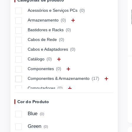
Categorias de produto
APC
(0)
Acessórios e Serviços PCs
(0)
APPLE
(0)
Armazenamento
(0)
ARCTIC
(0)
Bastidores e Racks
(0)
ASUS
(0)
Cabos de Rede
(0)
ASUSTEK
(0)
Cabos e Adaptadores
(0)
Avocor
(0)
Catálogo
(0)
AXIS
(0)
Componentes
(0)
Azlan
(0)
Componentes & Armazenamento
(17)
BARCITRONI
(0)
Computadores
(0)
BARCITRONIC
(0)
Computadores & Mobilidade
(3)
BARCO
(0)
Cor do Produto
Connectivity & Control
(0)
BELKIN
(0)
Blue
(0)
Energia e Cabos
(0)
BENQ
(0)
Green
(0)
Imagem e Som
(0)
BLUECAT
(0)