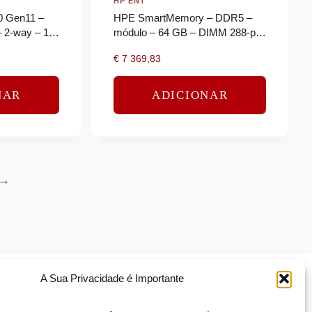
HP ENT
0 Gen11 –
HPE SmartMemory – DDR5 –
– 2-way – 1 x
módulo – 64 GB – DIMM 288-pin
– 3200 MHz – CL46 – 1.1 V –
€
7 369,83
registado
NAR
ADICIONAR
→
A Sua Privacidade é Importante