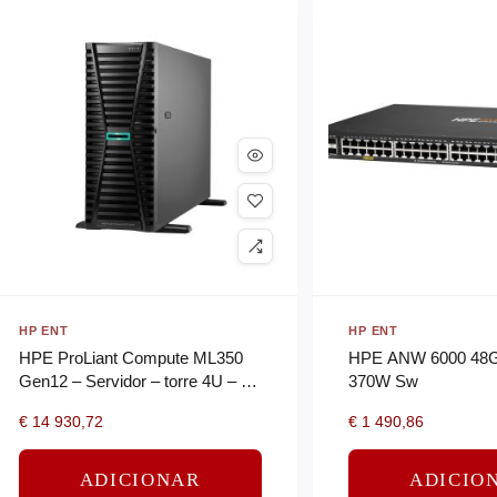
HP ENT
HP ENT
HPE ProLiant Compute ML350
HPE ANW 6000 48G
Gen12 – Servidor – torre 4U – 2-
370W Sw
way – 1 x Xeon 6505P
€
14 930,72
€
1 490,86
ADICIONAR
ADICIO