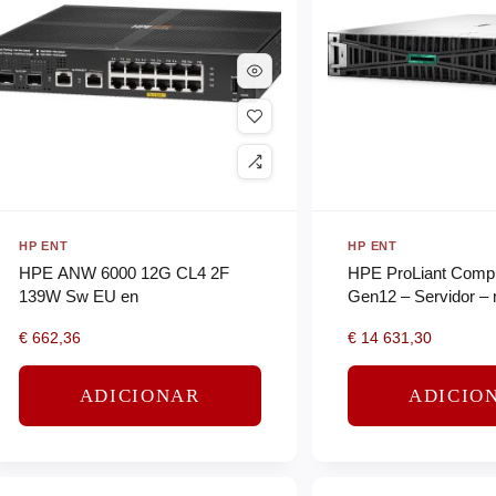
HP ENT
HP ENT
HPE ANW 6000 12G CL4 2F
HPE ProLiant Comp
139W Sw EU en
Gen12 – Servidor –
bastidor 2U – 2-way
€
662,36
€
14 631,30
6505P
ADICIONAR
ADICIO