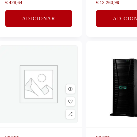
€
428,64
€
12 263,99
6505P
ADICIONAR
ADICIO