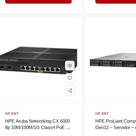
HP ENT
HP ENT
HPE Aruba Networking CX 6000
HPE ProLiant Comp
8p 10M/100M/1G Class4 PoE 2p
Gen12 – Servidor –
SFP 1G 67W Switch EU en
bastidor 1U – 1 via 