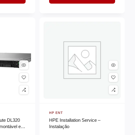
HP ENT
ute DL320
HPE Installation Service –
 montável em
Instalação
– 1 x Xeon