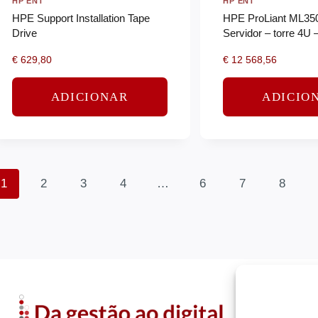
HP ENT
HP ENT
HPE Support Installation Tape
HPE ProLiant ML35
Drive
Servidor – torre 4U 
Xeon Silver 4514Y
€
629,80
€
12 568,56
ADICIONAR
ADICIO
1
2
3
4
…
6
7
8