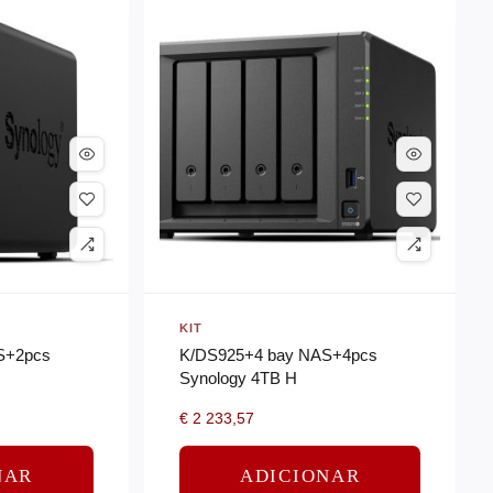
KIT
S+2pcs
K/DS925+4 bay NAS+4pcs
Synology 4TB H
€
2 233,57
NAR
ADICIONAR