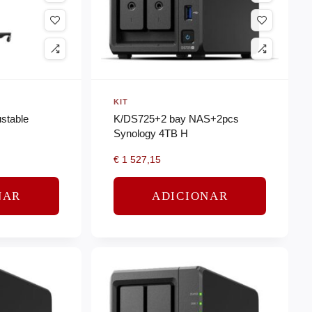
KIT
ustable
K/DS725+2 bay NAS+2pcs
Synology 4TB H
€
1 527,15
NAR
ADICIONAR