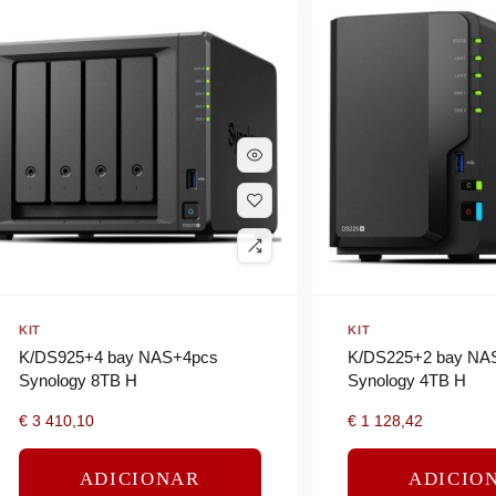
KIT
KIT
K/DS925+4 bay NAS+4pcs
K/DS225+2 bay NA
Synology 8TB H
Synology 4TB H
€
3 410,10
€
1 128,42
ADICIONAR
ADICIO