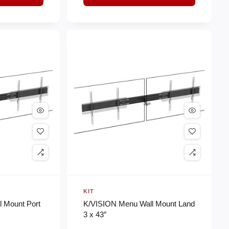
KIT
 Mount Port
K/VISION Menu Wall Mount Land
3 x 43″