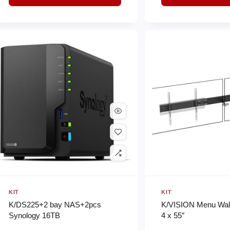
KIT
KIT
K/DS225+2 bay NAS+2pcs
K/VISION Menu Wall
Synology 16TB
4 x 55″