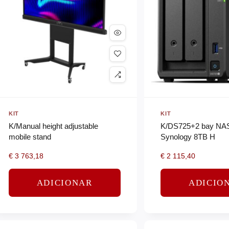
KIT
KIT
K/Manual height adjustable
K/DS725+2 bay NA
mobile stand
Synology 8TB H
€
3 763,18
€
2 115,40
ADICIONAR
ADICIO