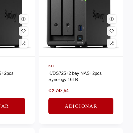
KIT
S+2pcs
K/DS725+2 bay NAS+2pcs
Synology 16TB
€
2 743,54
NAR
ADICIONAR