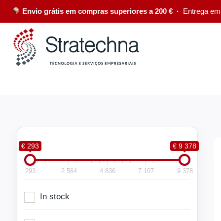
Envio grátis em compras superiores a 200 € ·
Entrega em
€ 293
€ 9 378
293
2 564
4 836
7 107
9 378
In stock