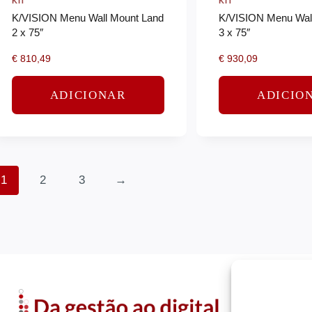
KIT
KIT
K/VISION Menu Wall Mount Land
K/VISION Menu Wall
2 x 75″
3 x 75″
€
810,49
€
930,09
ADICIONAR
ADICIO
1
2
3
→