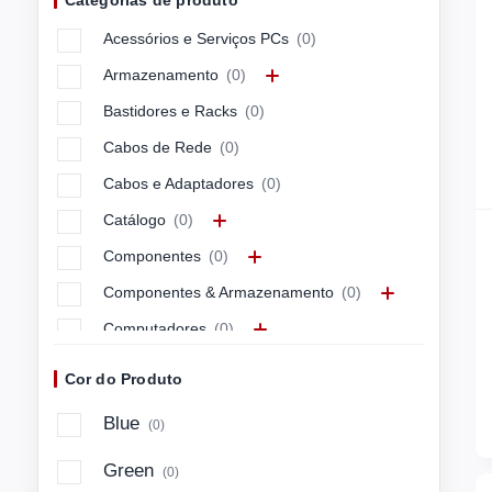
Categorias de produto
APC
(0)
Acessórios e Serviços PCs
(0)
APPLE
(0)
Armazenamento
(0)
ARCTIC
(0)
Bastidores e Racks
(0)
ASUS
(0)
Cabos de Rede
(0)
ASUSTEK
(0)
Cabos e Adaptadores
(0)
Avocor
(0)
Catálogo
(0)
AXIS
(0)
Componentes
(0)
Azlan
(0)
Componentes & Armazenamento
(0)
BARCITRONI
(0)
Computadores
(0)
BARCITRONIC
(0)
Computadores & Mobilidade
(3)
BARCO
(1)
Cor do Produto
Connectivity & Control
(0)
BELKIN
(0)
Blue
(0)
Energia e Cabos
(0)
BENQ
(0)
Green
(0)
Imagem e Som
(0)
BLUECAT
(0)