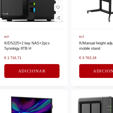
KIT
KIT
K/DS225+2 bay NAS+2pcs
K/Manual height adj
Synology 8TB H
mobile stand
€
1 716,71
€
3 763,18
ADICIONAR
ADICIO