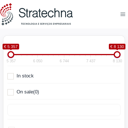
€ 5 357
€ 8 130
5 357
6 050
6 744
7 437
8 130
In stock
On sale
(0)