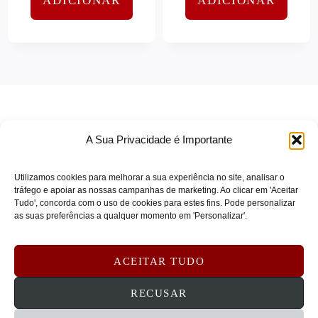
ADICIONAR
ADICIONAR
CRUCIAL
(0)
Software de Rede
(0)
CYBERPOWER
(0)
Software e Serviços
(0)
D-LINK
(0)
Tablets e Mobilidade
(0)
DAEWOO
(0)
Teclados e Ratos
(0)
DBRAMANTE
(0)
Telefonia
(0)
DBRAMANTE1928
(0)
Uncategorized
(0)
A Sua Privacidade é Importante
DELL
(0)
Utilizamos cookies para melhorar a sua experiência no site, analisar o
DELONGHI
(0)
tráfego e apoiar as nossas campanhas de marketing. Ao clicar em 'Aceitar
Tudo', concorda com o uso de cookies para estes fins. Pode personalizar
DLINK
(0)
TERMOS DE SERVIÇO
as suas preferências a qualquer momento em 'Personalizar'.
DURACELL
(0)
POLÍTICA DE PRIVACIDADE
DVP
(0)
POLÍTICA DE COOKIES
ACEITAR TUDO
DYMO
(0)
DEVOLUÇÕES E REEMBOLSOS
CONTATOS
RECUSAR
EATON
(0)