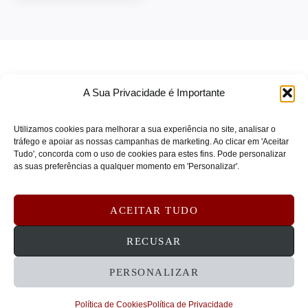
NORTONLL
(0)
NUTANIX
(0)
NUTANIX SUPERMICRO
(0)
Nvidia
(0)
A Sua Privacidade é Importante
ONECONNECT
(0)
Utilizamos cookies para melhorar a sua experiência no site, analisar o
ONECONNECT SERVICES
(0)
tráfego e apoiar as nossas campanhas de marketing. Ao clicar em 'Aceitar
Tudo', concorda com o uso de cookies para estes fins. Pode personalizar
OPPO
(0)
TERMOS DE SERVIÇO
as suas preferências a qualquer momento em 'Personalizar'.
OPTOMA
(0)
POLÍTICA DE PRIVACIDADE
Optoma_Ifp
(0)
POLÍTICA DE COOKIES
ACEITAR TUDO
ORAL-B
(0)
DEVOLUÇÕES E REEMBOLSOS
CONTATOS
RECUSAR
OTTERBOX
(0)
Palo Alto
(0)
PERSONALIZAR
© 2026 STRATECHNA - Tecnologia e Serviços
PANASONIC
(0)
Empresariais, Lda
Política de Cookies
Política de Privacidade