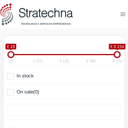
€ 18
€ 8 234
18
2 072
4 126
6 180
8 234
In stock
On sale
(0)