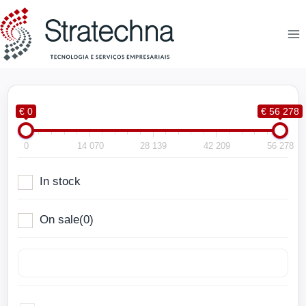
€ 0
€ 56 278
0
14 070
28 139
42 209
56 278
In stock
On sale
(0)