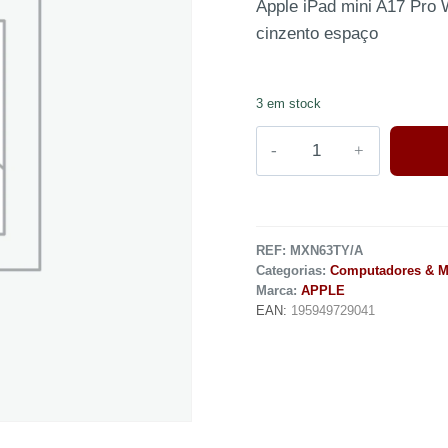
Apple iPad mini A17 Pro W
cinzento espaço
3 em stock
REF:
MXN63TY/A
Categorias:
Computadores & M
Marca:
APPLE
EAN:
195949729041