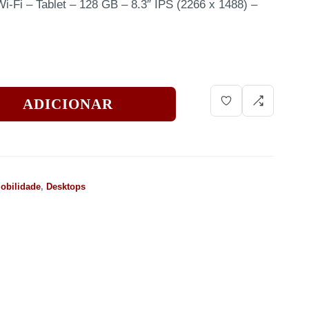
i-Fi – Tablet – 128 GB – 8.3″ IPS (2266 x 1488) –
ADICIONAR
obilidade
,
Desktops