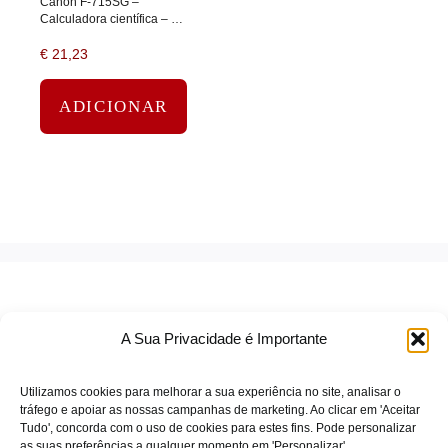
Canon F-715SG –
Calculadora científica – 10
dígitos + 2 exponentes –
€
21,23
Painel solar, bateria –
branco com magenta
ADICIONAR
A Sua Privacidade é Importante
Utilizamos cookies para melhorar a sua experiência no site, analisar o
tráfego e apoiar as nossas campanhas de marketing. Ao clicar em 'Aceitar
Tudo', concorda com o uso de cookies para estes fins. Pode personalizar
TERMOS DE SERVIÇO
as suas preferências a qualquer momento em 'Personalizar'.