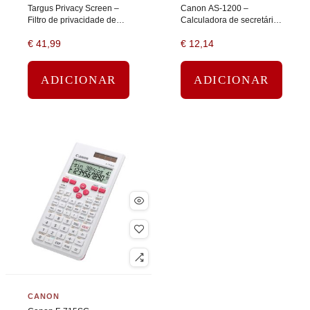
Targus Privacy Screen –
Canon AS-1200 –
Filtro de privacidade de
Calculadora de secretária
notebook – amovível –
– 12 dígitos – Painel solar,
€
41,99
€
12,14
14,1″ largura
bateria – cinza escuro
ADICIONAR
ADICIONAR
CANON