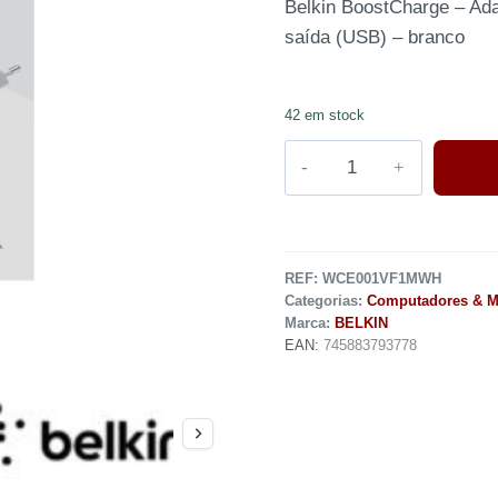
Belkin BoostCharge – Ada
saída (USB) – branco
42 em stock
REF:
WCE001VF1MWH
Categorias:
Computadores & M
Marca:
BELKIN
EAN:
745883793778