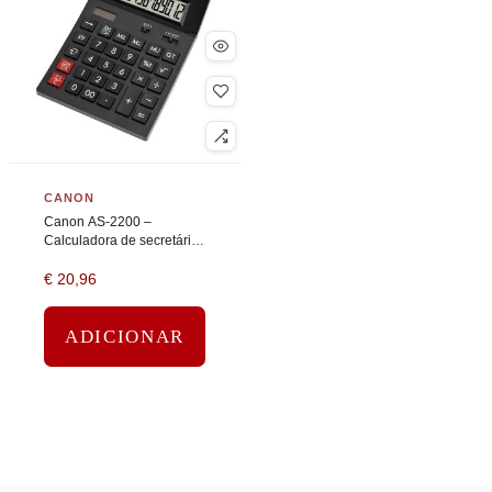
CANON
Canon AS-2200 –
Calculadora de secretária
– 12 dígitos – Painel solar,
€
20,96
bateria – cinza escuro
ADICIONAR