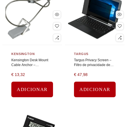
KENSINGTON
TARGUS
Kensington Desk Mount
Targus Privacy Screen –
Cable Anchor –
Filtro de privacidade de
Ancoragem de bloqueio
notebook – amovível –
€
13,32
€
47,98
15,6″ de largura
ADICIONAR
ADICIONAR