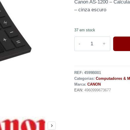
Canon AS-1200 – Calculado
– cinza escuro
37 em stock
REF:
4599B001
Categorias:
Computadores & M
Marca:
CANON
EAN:
4960999673677