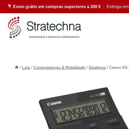
Envio grátis em compras superiores a 200 € ·
Entrega em
/
Loja
/
Computadores & Mobilidade
/
Desktops
/
Canon AS-1