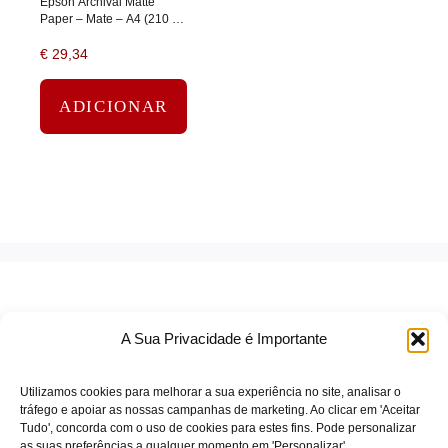
Epson Archival Matte
Paper – Mate – A4 (210 x
297 mm) – 189 g/m² – 50
€
29,34
folha(s) papel
ADICIONAR
A Sua Privacidade é Importante
Utilizamos cookies para melhorar a sua experiência no site, analisar o
tráfego e apoiar as nossas campanhas de marketing. Ao clicar em 'Aceitar
Tudo', concorda com o uso de cookies para estes fins. Pode personalizar
TERMOS DE SERVIÇO
as suas preferências a qualquer momento em 'Personalizar'.