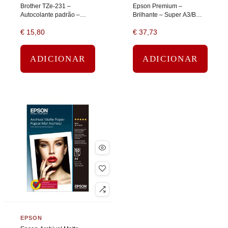
Brother TZe-231 –
Epson Premium –
Autocolante padrão –
Brilhante – Super A3/B
preto em branco – Rolo
(330 x 483 mm) – 255 g/m²
€
15,80
€
37,73
(1,2 cm x 8 m) 1 cassete(s)
– 20 folha(s) papel
fita laminada
fotográfico
ADICIONAR
ADICIONAR
EPSON