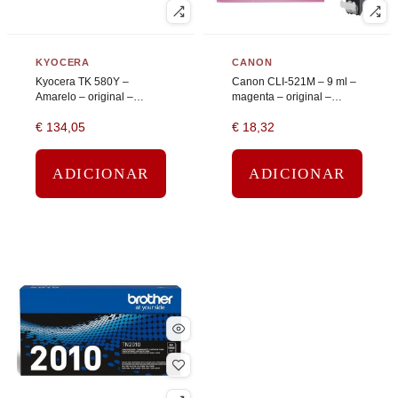
KYOCERA
CANON
Kyocera TK 580Y –
Canon CLI-521M – 9 ml –
Amarelo – original –
magenta – original –
cartucho de toner
tanque de tinta
€
134,05
€
18,32
ADICIONAR
ADICIONAR