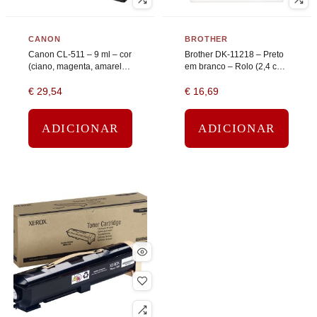
CANON
BROTHER
Canon CL-511 – 9 ml – cor
Brother DK-11218 – Preto
(ciano, magenta, amarelo)
em branco – Rolo (2,4 cm)
– original – tinteiro
1000 pcs. (1 rolo(s) x 1000
€
29,54
€
16,69
etiquetas
ADICIONAR
ADICIONAR