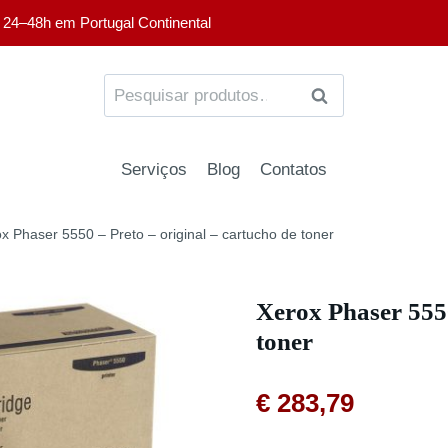
 24–48h em Portugal Continental
PESQUISA
Serviços
Blog
Contatos
x Phaser 5550 – Preto – original – cartucho de toner
Xerox Phaser 5550
toner
€
283,79