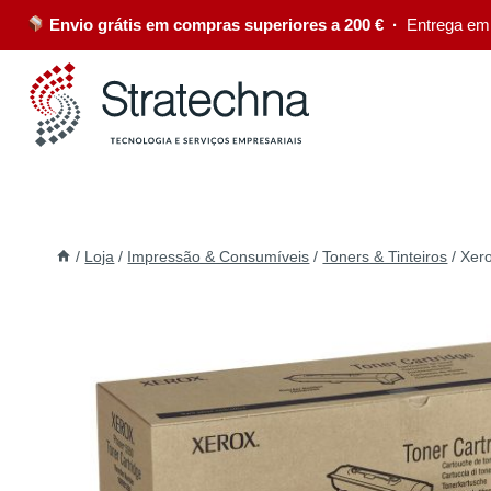
Envio grátis em compras superiores a 200 € ·
Entrega em
/
Loja
/
Impressão & Consumíveis
/
Toners & Tinteiros
/
Xero