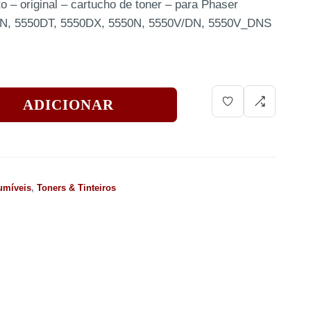
 – original – cartucho de toner – para Phaser
N, 5550DT, 5550DX, 5550N, 5550V/DN, 5550V_DNS
ADICIONAR
umíveis
,
Toners & Tinteiros