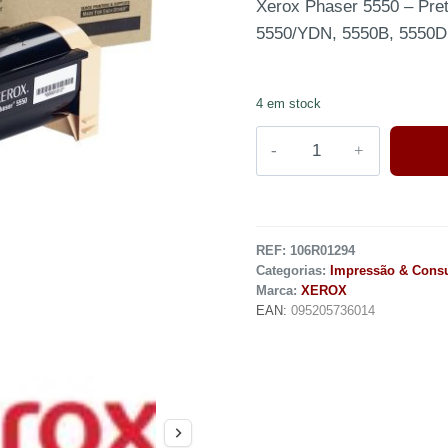
Xerox Phaser 5550 – Preto
5550/YDN, 5550B, 5550D
4 em stock
REF:
106R01294
Categorias:
Impressão & Cons
Marca:
XEROX
EAN:
095205736014