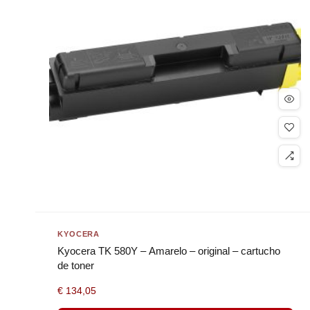
KYOCERA
Kyocera TK 580Y – Amarelo – original – cartucho
de toner
€
134,05