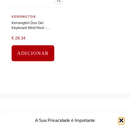
KENSINGTON
Kensington Duo Gel
Keyboard Wrist Rest –
Apoio de pulso para
€
28,34
teclado – preto, azul –
Compatível com TAA
ADICIONAR
A Sua Privacidade é Importante