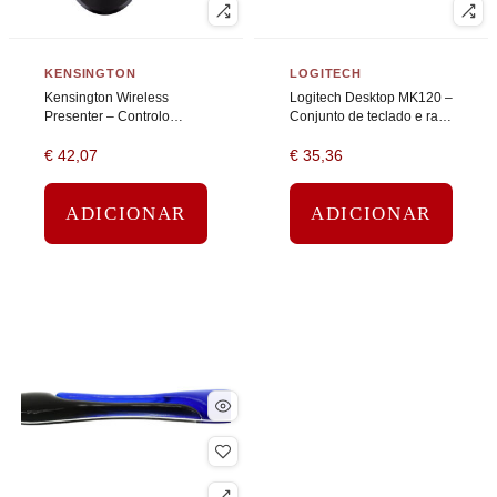
KENSINGTON
LOGITECH
Kensington Wireless
Logitech Desktop MK120 –
Presenter – Controlo
Conjunto de teclado e rato
remoto de apresentação –
– USB – Inglês
€
42,07
€
35,36
4 botões – rádio
ADICIONAR
ADICIONAR