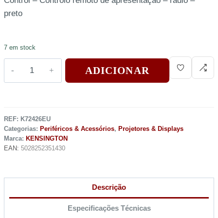
Control – Controlo remoto de apresentação – rádio –
preto
7 em stock
ADICIONAR
REF:
K72426EU
Categorias:
Periféricos & Acessórios
,
Projetores & Displays
Marca:
KENSINGTON
EAN:
5028252351430
Descrição
Especificações Técnicas