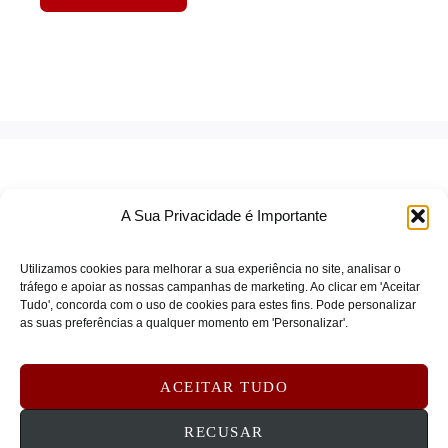
A Sua Privacidade é Importante
Utilizamos cookies para melhorar a sua experiência no site, analisar o
tráfego e apoiar as nossas campanhas de marketing. Ao clicar em 'Aceitar
Tudo', concorda com o uso de cookies para estes fins. Pode personalizar
TERMOS DE SERVIÇO
as suas preferências a qualquer momento em 'Personalizar'.
POLÍTICA DE PRIVACIDADE
POLÍTICA DE COOKIES
ACEITAR TUDO
DEVOLUÇÕES E REEMBOLSOS
CONTATOS
RECUSAR