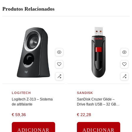
Produtos Relacionados
LOGITECH
SANDISK
Logitech Z-313 – Sistema
SanDisk Cruzer Glide –
de altifalante
Drive flash USB – 32 GB –
USB 2.0 – preto, vermelho
€
59,36
€
22,28
ADICIONAR
ADICIONAR