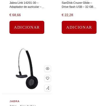
Jabra Link 14201-30 –
SanDisk Cruzer Glide –
Adaptador de auricular –
Drive flash USB – 32 GB –
USB macho para RJ-9, RJ-
USB 2.0 – preto, vermelho
€
68,66
€
22,28
45 – 90 cm
ADICIONAR
ADICIONAR
JABRA