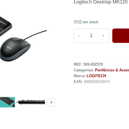
Logitech Desktop MK120 –
3722 em stock
REF:
920-002539
Categorias:
Periféricos & Aces
Marca:
LOGITECH
EAN:
5099206020474