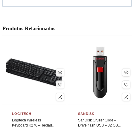
Produtos Relacionados
LOGITECH
SANDISK
Logitech Wireless
SanDisk Cruzer Glide –
Keyboard K270 – Teclado
Drive flash USB – 32 GB –
– sem fios – 2.4 GHz –
USB 2.0 – preto, vermelho