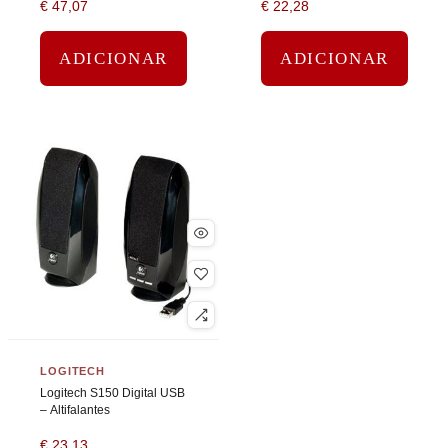
€
47,07
€
22,28
EUA/Europa
ADICIONAR
ADICIONAR
LOGITECH
Logitech S150 Digital USB
– Altifalantes
€
23,13