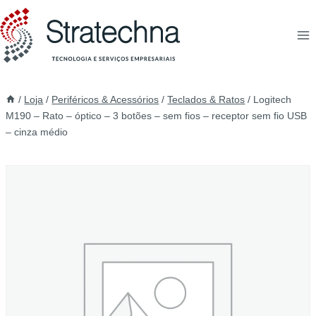
/
Loja
/
Periféricos & Acessórios
/
Teclados & Ratos
/
Logitech
M190 – Rato – óptico – 3 botões – sem fios – receptor sem fio USB
– cinza médio