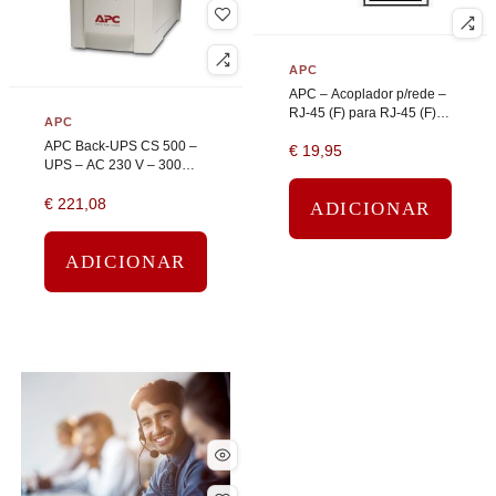
APC
APC – Acoplador p/rede –
RJ-45 (F) para RJ-45 (F) –
APC
CAT 5 – branco
APC Back-UPS CS 500 –
€
19,95
UPS – AC 230 V – 300
watt – 500 VA – RS-232,
€
221,08
USB – conectores de
ADICIONAR
saída: 4 – bege
ADICIONAR