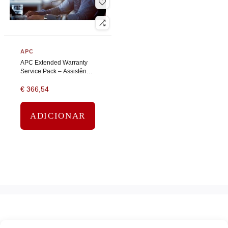
APC
APC Extended Warranty
Service Pack – Assistência
técnica – consulta
€
366,54
telefónica (para
dispositivos de força e
UPS) – 1…
ADICIONAR