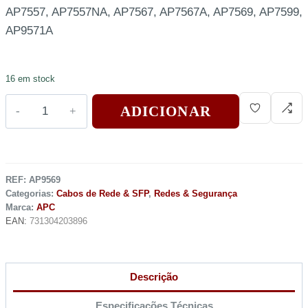
AP7557, AP7557NA, AP7567, AP7567A, AP7569, AP7599,
AP9571A
16 em stock
ADICIONAR
REF:
AP9569
Categorias:
Cabos de Rede & SFP
,
Redes & Segurança
Marca:
APC
EAN:
731304203896
Descrição
Especificações Técnicas